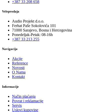
+387 33 208 658
Veleprodaja
Audio Projekt d.o.o.
Ferhat Paše Sokolovića 101
71000 Sarajevo, Bosna i Hercegovina
Ponedeljak-Petak: 08-16h
+387 33 213 255
Navigacija
Akcije
Reference
Novosti
O Nama
Kontakt
Informacije
Način plaćanja
Povrat i reklamacije
Servis
Uslovi kupovine