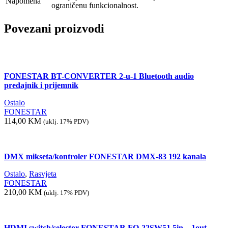
Napomena
ograničenu funkcionalnost.
Povezani proizvodi
FONESTAR BT-CONVERTER 2-u-1 Bluetooth audio
predajnik i prijemnik
Ostalo
FONESTAR
114,00
KM
(uklj. 17% PDV)
DMX mikseta/kontroler FONESTAR DMX-83 192 kanala
Ostalo
,
Rasvjeta
FONESTAR
210,00
KM
(uklj. 17% PDV)
HDMI switch/selector FONESTAR FO-22SW51 5in – 1out