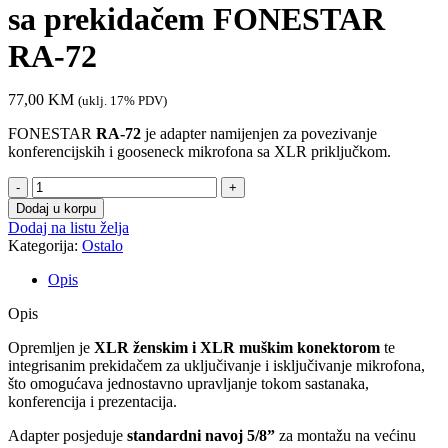
sa prekidačem FONESTAR
RA-72
77,00
KM
(uklj. 17% PDV)
FONESTAR
RA-72
je adapter namijenjen za povezivanje
konferencijskih i gooseneck mikrofona sa XLR priključkom.
Adapter
za
Dodaj u korpu
mikrofonski
Dodaj na listu želja
stalak
Kategorija:
Ostalo
sa
prekidačem
Opis
FONESTAR
RA-
Opis
72
količina
Opremljen je
XLR ženskim i XLR muškim konektorom
te
integrisanim prekidačem za uključivanje i isključivanje mikrofona,
što omogućava jednostavno upravljanje tokom sastanaka,
konferencija i prezentacija.
Adapter posjeduje
standardni navoj 5/8”
za montažu na većinu