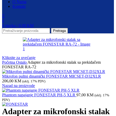
O Nama
Kontakt
0
0
stavka
/
0,00
KM
Pretraga
Kliknite za uvećanje
Početna
Ostalo
Adapter za mikrofonski stalak sa prekidačem
FONESTAR RA-72
Mikrofon pultni dinamički FONESTAR MICSET-D32XLR
206,00
KM
(uklj. 17% PDV)
Nazad na proizvode
Phantom napajanje FONESTAR PH-5 XLR
97,00
KM
(uklj. 17%
PDV)
Adapter za mikrofonski stalak