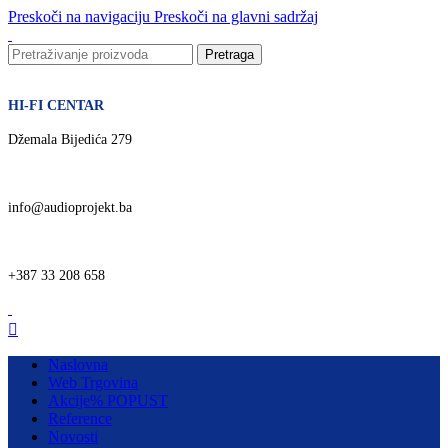
Preskoči na navigaciju
Preskoči na glavni sadržaj
Pretraga
HI-FI CENTAR
Džemala Bijedića 279
info@audioprojekt.ba
+387 33 208 658
Naslovna
Web Trgovina
Akcije
% POPUST
Reference
Novosti