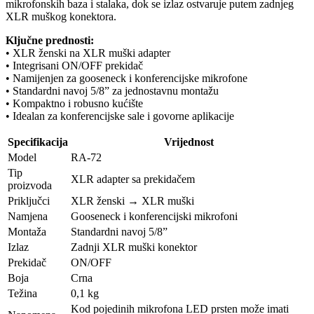
mikrofonskih baza i stalaka, dok se izlaz ostvaruje putem zadnjeg
XLR muškog konektora.
Ključne prednosti:
• XLR ženski na XLR muški adapter
• Integrisani ON/OFF prekidač
• Namijenjen za gooseneck i konferencijske mikrofone
• Standardni navoj 5/8” za jednostavnu montažu
• Kompaktno i robusno kućište
• Idealan za konferencijske sale i govorne aplikacije
Specifikacija
Vrijednost
Model
RA-72
Tip
XLR adapter sa prekidačem
proizvoda
Priključci
XLR ženski → XLR muški
Namjena
Gooseneck i konferencijski mikrofoni
Montaža
Standardni navoj 5/8”
Izlaz
Zadnji XLR muški konektor
Prekidač
ON/OFF
Boja
Crna
Težina
0,1 kg
Kod pojedinih mikrofona LED prsten može imati