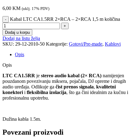
6,00
KM
(uklj. 17% PDV)
Kabal LTC CA1.5RR 2×RCA – 2×RCA 1,5 m količina
Dodaj u korpu
Dodaj na listu želja
SKU:
29-12-2010-50
Kategorije:
Gotovi/Pre-made
,
Kablovi
Opis
Opis
LTC CA1.5RR
je
stereo audio kabal (2× RCA)
namijenjen
pouzdanom povezivanju miksera, pojačala, DJ opreme i drugih
audio uređaja. Odlikuje ga
čist prenos signala
,
kvalitetni
konektori
i
fleksibilna izolacija
, što ga čini idealnim za kućnu i
profesionalnu upotrebu.
Dužina kabla 1.5m.
Povezani proizvodi