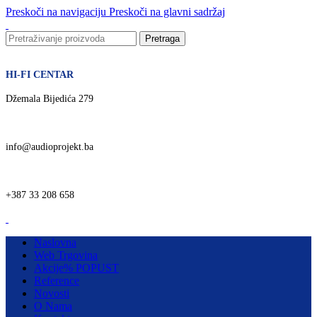
Preskoči na navigaciju
Preskoči na glavni sadržaj
Pretraga
HI-FI CENTAR
Džemala Bijedića 279
info@audioprojekt.ba
+387 33 208 658
Naslovna
Web Trgovina
Akcije
% POPUST
Reference
Novosti
O Nama