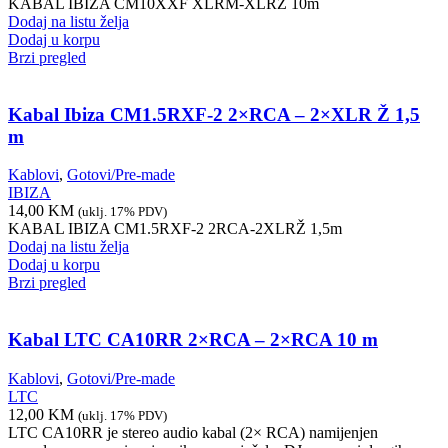
KABAL IBIZA CM10XXF XLRM-XLRŽ 10m
Dodaj na listu želja
Dodaj u korpu
Brzi pregled
Kabal Ibiza CM1.5RXF-2 2×RCA – 2×XLR Ž 1,5
m
Kablovi
,
Gotovi/Pre-made
IBIZA
14,00
KM
(uklj. 17% PDV)
KABAL IBIZA CM1.5RXF-2 2RCA-2XLRŽ 1,5m
Dodaj na listu želja
Dodaj u korpu
Brzi pregled
Kabal LTC CA10RR 2×RCA – 2×RCA 10 m
Kablovi
,
Gotovi/Pre-made
LTC
12,00
KM
(uklj. 17% PDV)
LTC CA10RR je stereo audio kabal (2× RCA) namijenjen