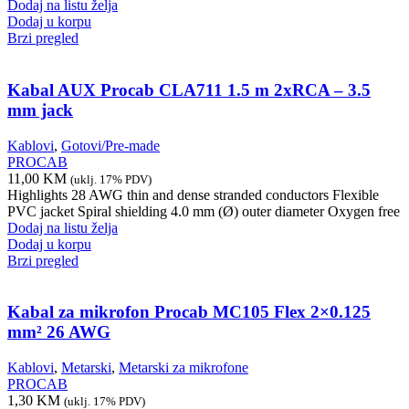
Dodaj na listu želja
Dodaj u korpu
Brzi pregled
Kabal AUX Procab CLA711 1.5 m 2xRCA – 3.5
mm jack
Kablovi
,
Gotovi/Pre-made
PROCAB
11,00
KM
(uklj. 17% PDV)
Highlights 28 AWG thin and dense stranded conductors Flexible
PVC jacket Spiral shielding 4.0 mm (Ø) outer diameter Oxygen free
Dodaj na listu želja
Dodaj u korpu
Brzi pregled
Kabal za mikrofon Procab MC105 Flex 2×0.125
mm² 26 AWG
Kablovi
,
Metarski
,
Metarski za mikrofone
PROCAB
1,30
KM
(uklj. 17% PDV)