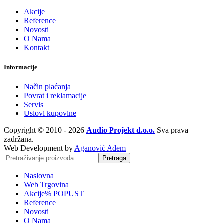
Akcije
Reference
Novosti
O Nama
Kontakt
Informacije
Način plaćanja
Povrat i reklamacije
Servis
Uslovi kupovine
Copyright © 2010 - 2026
Audio Projekt d.o.o.
Sva prava
zadržana.
Web Development by
Aganović Adem
Pretraga
Naslovna
Web Trgovina
Akcije
% POPUST
Reference
Novosti
O Nama