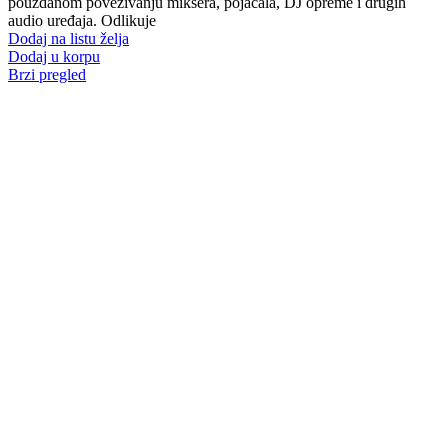
pouzdanom povezivanju miksera, pojačala, DJ opreme i drugih
audio uređaja. Odlikuje
Dodaj na listu želja
Dodaj u korpu
Brzi pregled