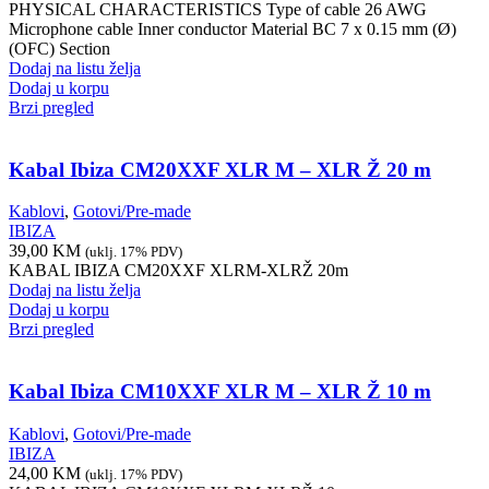
PHYSICAL CHARACTERISTICS Type of cable 26 AWG
Microphone cable Inner conductor Material BC 7 x 0.15 mm (Ø)
(OFC) Section
Dodaj na listu želja
Dodaj u korpu
Brzi pregled
Kabal Ibiza CM20XXF XLR M – XLR Ž 20 m
Kablovi
,
Gotovi/Pre-made
IBIZA
39,00
KM
(uklj. 17% PDV)
KABAL IBIZA CM20XXF XLRM-XLRŽ 20m
Dodaj na listu želja
Dodaj u korpu
Brzi pregled
Kabal Ibiza CM10XXF XLR M – XLR Ž 10 m
Kablovi
,
Gotovi/Pre-made
IBIZA
24,00
KM
(uklj. 17% PDV)