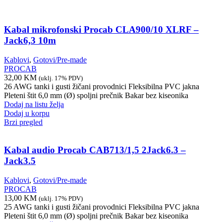
Kabal mikrofonski Procab CLA900/10 XLRF –
Jack6,3 10m
Kablovi
,
Gotovi/Pre-made
PROCAB
32,00
KM
(uklj. 17% PDV)
26 AWG tanki i gusti žičani provodnici Fleksibilna PVC jakna
Pleteni štit 6,0 mm (Ø) spoljni prečnik Bakar bez kiseonika
Dodaj na listu želja
Dodaj u korpu
Brzi pregled
Kabal audio Procab CAB713/1,5 2Jack6.3 –
Jack3.5
Kablovi
,
Gotovi/Pre-made
PROCAB
13,00
KM
(uklj. 17% PDV)
25 AWG tanki i gusti žičani provodnici Fleksibilna PVC jakna
Pleteni štit 6,0 mm (Ø) spoljni prečnik Bakar bez kiseonika