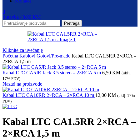
Kontakt
0
0
stavka
/
0,00
KM
Pretraga
Kliknite za uvećanje
Početna
Kablovi
Gotovi/Pre-made
Kabal LTC CA1.5RR 2×RCA –
2×RCA 1,5 m
Kabal LTC CA5JR Jack 3.5 stereo – 2×RCA 5 m
6,50
KM
(uklj.
17% PDV)
Nazad na proizvode
Kabal LTC CA10RR 2×RCA – 2×RCA 10 m
12,00
KM
(uklj. 17%
PDV)
Kabal LTC CA1.5RR 2×RCA –
2×RCA 1,5 m