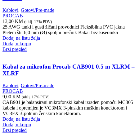
Kablovi
,
Gotovi/Pre-made
PROCAB
13,00
KM
(uklj. 17% PDV)
25 AWG tanki i gusti žičani provodnici Fleksibilna PVC jakna
Pleteni štit 6,0 mm (Ø) spoljni prečnik Bakar bez kiseonika
Dodaj na listu želja
Dodaj u korpu
Brzi pregled
Kabal za mikrofon Procab CAB901 0.5 m XLRM –
XLRF
Kablovi
,
Gotovi/Pre-made
PROCAB
9,00
KM
(uklj. 17% PDV)
CAB901 je balansirani mikrofonski kabal izrađen pomoću MC305
kabela i opremljen je VC3MX 3-pinskim muškim konektorom i
VC3FX 3-polnim ženskim konektorom.
Dodaj na listu želja
Dodaj u korpu
Brzi pregled