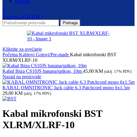
Kontakt
0
0
stavka
/
0,00
KM
Pretraga
Kliknite za uvećanje
Početna
Kablovi
Gotovi/Pre-made
Kabal mikrofonski BST
XLRM/XLRF-10
Kabal Ibiza CS10JS banana/spikon, 10m
45,00
KM
(uklj. 17% PDV)
Nazad na proizvode
KABAL OMNITRONIC Jack cable 6.3 Patchcord mono 6x1.5m
29,00
KM
(uklj. 17% PDV)
Kabal mikrofonski BST
XLRM/XLRF-10