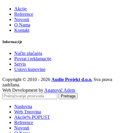
Akcije
Reference
Novosti
O Nama
Kontakt
Informacije
Način plaćanja
Povrat i reklamacije
Servis
Uslovi kupovine
Copyright © 2010 - 2026
Audio Projekt d.o.o.
Sva prava
zadržana.
Web Development by
Aganović Adem
Pretraga
Naslovna
Web Trgovina
Akcije
% POPUST
Reference
Novosti