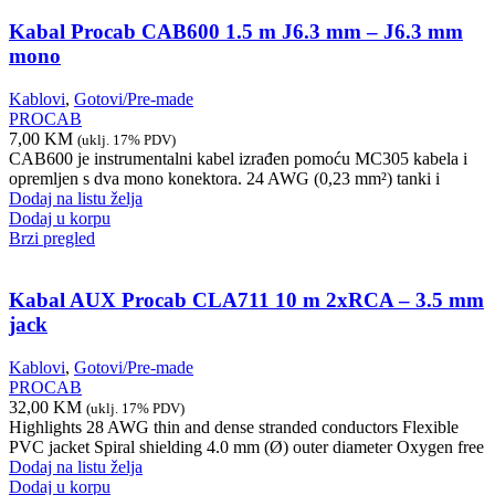
Kabal Procab CAB600 1.5 m J6.3 mm – J6.3 mm
mono
Kablovi
,
Gotovi/Pre-made
PROCAB
7,00
KM
(uklj. 17% PDV)
CAB600 je instrumentalni kabel izrađen pomoću MC305 kabela i
opremljen s dva mono konektora. 24 AWG (0,23 mm²) tanki i
Dodaj na listu želja
Dodaj u korpu
Brzi pregled
Kabal AUX Procab CLA711 10 m 2xRCA – 3.5 mm
jack
Kablovi
,
Gotovi/Pre-made
PROCAB
32,00
KM
(uklj. 17% PDV)
Highlights 28 AWG thin and dense stranded conductors Flexible
PVC jacket Spiral shielding 4.0 mm (Ø) outer diameter Oxygen free
Dodaj na listu želja
Dodaj u korpu