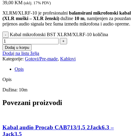
39,00
KM
(uklj. 17% PDV)
XLRM/XLRF-10 je profesionalni
balansirani mikrofonski kabal
(XLR muški – XLR ženski)
dužine
10 m
, namijenjen za pouzdan
prijenos audio signala bez šuma između mikrofona i audio opreme.
Kabal mikrofonski BST XLRM/XLRF-10 količina
Dodaj u korpu
Dodaj na listu želja
Kategorije:
Gotovi/Pre-made
,
Kablovi
Opis
Opis
Dužina: 10m
Povezani proizvodi
Kabal audio Procab CAB713/1,5 2Jack6.3 –
Jack3.5