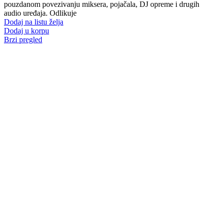
pouzdanom povezivanju miksera, pojačala, DJ opreme i drugih
audio uređaja. Odlikuje
Dodaj na listu želja
Dodaj u korpu
Brzi pregled