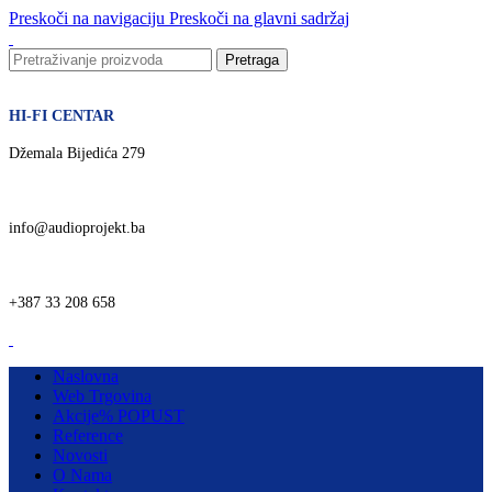
Preskoči na navigaciju
Preskoči na glavni sadržaj
Pretraga
HI-FI CENTAR
Džemala Bijedića 279
info@audioprojekt.ba
+387 33 208 658
Naslovna
Web Trgovina
Akcije
% POPUST
Reference
Novosti
O Nama