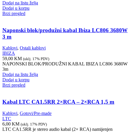
Dodaj na listu želja
Dodaj u korpu
Brzi pregled
Naponski blok/produžni kabal Ibiza LC806 3680W
3 m
Kablovi
,
Ostali kablovi
IBIZA
59,00
KM
(uklj. 17% PDV)
NAPONSKI BLOK/PRODUŽNI KABAL IBIZA LC806 3680W
3m
Dodaj na listu želja
Dodaj u korpu
Brzi pregled
Kabal LTC CA1.5RR 2×RCA – 2×RCA 1,5 m
Kablovi
,
Gotovi/Pre-made
LTC
6,00
KM
(uklj. 17% PDV)
LTC CA1.5RR je stereo audio kabal (2× RCA) namijenjen