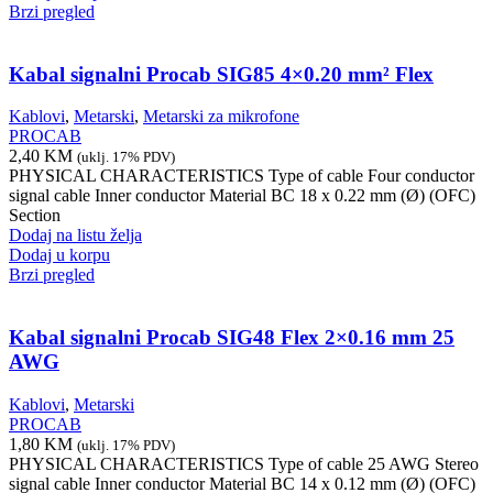
Brzi pregled
Kabal signalni Procab SIG85 4×0.20 mm² Flex
Kablovi
,
Metarski
,
Metarski za mikrofone
PROCAB
2,40
KM
(uklj. 17% PDV)
PHYSICAL CHARACTERISTICS Type of cable Four conductor
signal cable Inner conductor Material BC 18 x 0.22 mm (Ø) (OFC)
Section
Dodaj na listu želja
Dodaj u korpu
Brzi pregled
Kabal signalni Procab SIG48 Flex 2×0.16 mm 25
AWG
Kablovi
,
Metarski
PROCAB
1,80
KM
(uklj. 17% PDV)
PHYSICAL CHARACTERISTICS Type of cable 25 AWG Stereo
signal cable Inner conductor Material BC 14 x 0.12 mm (Ø) (OFC)