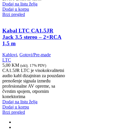
Dodaj na listu želja
Dodaj u korpu
Brzi pregled
Kabal LTC CA1.5JR
Jack 3.5 stereo – 2×RCA
1,5 m
Kablovi
,
Gotovi/Pre-made
LTC
5,00
KM
(uklj. 17% PDV)
CA1.5JR LTC je visokokvalitetni
audio kabl dizajniran za pouzdano
prenošenje signala između
profesionalne AV opreme, sa
čvrstim spojem, otpornim
konektorima
Dodaj na listu želja
Dodaj u korpu
Brzi pregled