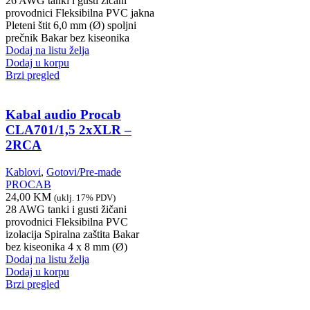
26 AWG tanki i gusti žičani
provodnici Fleksibilna PVC jakna
Pleteni štit 6,0 mm (Ø) spoljni
prečnik Bakar bez kiseonika
Dodaj na listu želja
Dodaj u korpu
Brzi pregled
Kabal audio Procab
CLA701/1,5 2xXLR –
2RCA
Kablovi
,
Gotovi/Pre-made
PROCAB
24,00
KM
(uklj. 17% PDV)
28 AWG tanki i gusti žičani
provodnici Fleksibilna PVC
izolacija Spiralna zaštita Bakar
bez kiseonika 4 x 8 mm (Ø)
Dodaj na listu želja
Dodaj u korpu
Brzi pregled