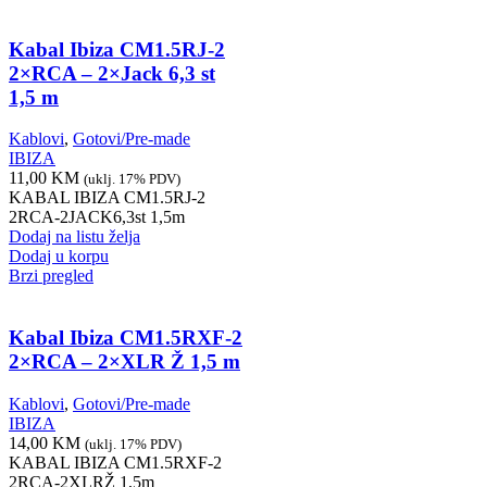
Kabal Ibiza CM1.5RJ-2
2×RCA – 2×Jack 6,3 st
1,5 m
Kablovi
,
Gotovi/Pre-made
IBIZA
11,00
KM
(uklj. 17% PDV)
KABAL IBIZA CM1.5RJ-2
2RCA-2JACK6,3st 1,5m
Dodaj na listu želja
Dodaj u korpu
Brzi pregled
Kabal Ibiza CM1.5RXF-2
2×RCA – 2×XLR Ž 1,5 m
Kablovi
,
Gotovi/Pre-made
IBIZA
14,00
KM
(uklj. 17% PDV)
KABAL IBIZA CM1.5RXF-2
2RCA-2XLRŽ 1,5m