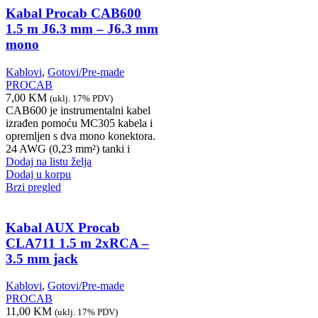
Kabal Procab CAB600
1.5 m J6.3 mm – J6.3 mm
mono
Kablovi
,
Gotovi/Pre-made
PROCAB
7,00
KM
(uklj. 17% PDV)
CAB600 je instrumentalni kabel
izrađen pomoću MC305 kabela i
opremljen s dva mono konektora.
24 AWG (0,23 mm²) tanki i
Dodaj na listu želja
Dodaj u korpu
Brzi pregled
Kabal AUX Procab
CLA711 1.5 m 2xRCA –
3.5 mm jack
Kablovi
,
Gotovi/Pre-made
PROCAB
11,00
KM
(uklj. 17% PDV)