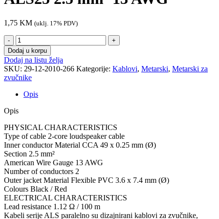
1,75
KM
(uklj. 17% PDV)
Kabal
za
Dodaj u korpu
zvučnike
Dodaj na listu želja
Procab
SKU:
29-12-2010-266
Kategorije:
Kablovi
,
Metarski
,
Metarski za
ALS25
zvučnike
2.5
mm²
Opis
13
AWG
Opis
količina
PHYSICAL CHARACTERISTICS
Type of cable 2-core loudspeaker cable
Inner conductor Material CCA 49 x 0.25 mm (Ø)
Section 2.5 mm²
American Wire Gauge 13 AWG
Number of conductors 2
Outer jacket Material Flexible PVC 3.6 x 7.4 mm (Ø)
Colours Black / Red
ELECTRICAL CHARACTERISTICS
Lead resistance 1.12 Ω / 100 m
Kabeli serije ALS paralelno su dizajnirani kablovi za zvučnike,