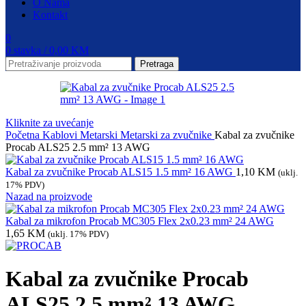
O Nama
Kontakt
0
0
stavka
/
0,00
KM
Pretraga
Kliknite za uvećanje
Početna
Kablovi
Metarski
Metarski za zvučnike
Kabal za zvučnike
Procab ALS25 2.5 mm² 13 AWG
Kabal za zvučnike Procab ALS15 1.5 mm² 16 AWG
1,10
KM
(uklj.
17% PDV)
Nazad na proizvode
Kabal za mikrofon Procab MC305 Flex 2x0.23 mm² 24 AWG
1,65
KM
(uklj. 17% PDV)
Kabal za zvučnike Procab
ALS25 2.5 mm² 13 AWG