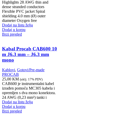
Highlights 28 AWG thin and
dense stranded conductors
Flexible PVC jacket Spiral
shielding 4.0 mm (Ø) outer
diameter Oxygen free
Dodaj na listu želja
Dodaj u korpu
Brzi pregled
Kabal Procab CAB600 10
m J6.3 mm – J6.3 mm
mono
Kablovi
,
Gotovi/Pre-made
PROCAB
25,00
KM
(uklj. 17% PDV)
CAB600 je instrumentalni kabel
izrađen pomoću MC305 kabela i
opremljen s dva mono konektora.
24 AWG (0,23 mm²) tanki i
Dodaj na listu želja
Dodaj u korpu
Brzi pregled