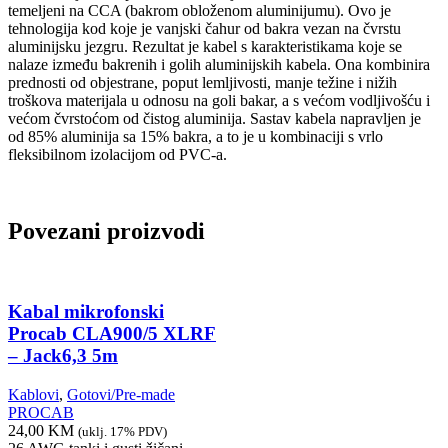
temeljeni na CCA (bakrom obloženom aluminijumu). Ovo je
tehnologija kod koje je vanjski čahur od bakra vezan na čvrstu
aluminijsku jezgru. Rezultat je kabel s karakteristikama koje se
nalaze između bakrenih i golih aluminijskih kabela. Ona kombinira
prednosti od objestrane, poput lemljivosti, manje težine i nižih
troškova materijala u odnosu na goli bakar, a s većom vodljivošću i
većom čvrstoćom od čistog aluminija. Sastav kabela napravljen je
od 85% aluminija sa 15% bakra, a to je u kombinaciji s vrlo
fleksibilnom izolacijom od PVC-a.
Povezani proizvodi
Kabal mikrofonski
Procab CLA900/5 XLRF
– Jack6,3 5m
Kablovi
,
Gotovi/Pre-made
PROCAB
24,00
KM
(uklj. 17% PDV)