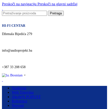
Preskoči na navigaciju
Preskoči na glavni sadržaj
Pretraga
HI-FI CENTAR
Džemala Bijedića 279
info@audioprojekt.ba
+387 33 208 658
Bosnian
▼
Naslovna
Web Trgovina
Akcije
% POPUST
Reference
Novosti