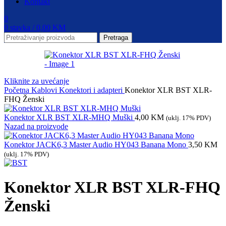
Kontakt
0
0
stavka
/
0,00
KM
Pretraga
Kliknite za uvećanje
Početna
Kablovi
Konektori i adapteri
Konektor XLR BST XLR-
FHQ Ženski
Konektor XLR BST XLR-MHQ Muški
4,00
KM
(uklj. 17% PDV)
Nazad na proizvode
Konektor JACK6,3 Master Audio HY043 Banana Mono
3,50
KM
(uklj. 17% PDV)
Konektor XLR BST XLR-FHQ
Ženski