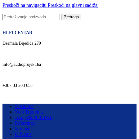
Preskoči na navigaciju
Preskoči na glavni sadržaj
Pretraga
HI-FI CENTAR
Džemala Bijedića 279
info@audioprojekt.ba
+387 33 208 658
Naslovna
Web Trgovina
Akcije
% POPUST
Reference
Novosti
O Nama