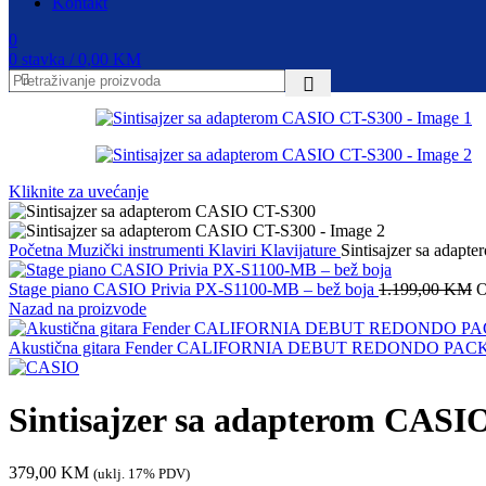
Kontakt
0
0
stavka
/
0,00
KM
Kliknite za uvećanje
Početna
Muzički instrumenti
Klaviri
Klavijature
Sintisajzer sa adap
Stage piano CASIO Privia PX-S1100-MB – bež boja
1.199,00
KM
O
Nazad na proizvode
Akustična gitara Fender CALIFORNIA DEBUT REDONDO PA
Sintisajzer sa adapterom CASI
379,00
KM
(uklj. 17% PDV)