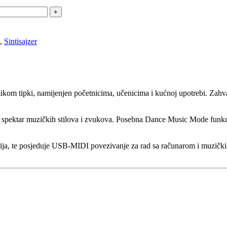
,
Sintisajzer
kom tipki, namijenjen početnicima, učenicima i kućnoj upotrebi. Zahval
ok spektar muzičkih stilova i zvukova. Posebna Dance Music Mode funk
erija, te posjeduje USB-MIDI povezivanje za rad sa računarom i muzičkim