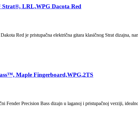
n™ Strat®, LRL,WPG Dacota Red
a Red je pristupačna električna gitara klasičnog Strat dizajna, nam
 Bass™, Maple Fingerboard,WPG,2TS
 Fender Precision Bass dizajn u laganoj i pristupačnoj verziji, idealn