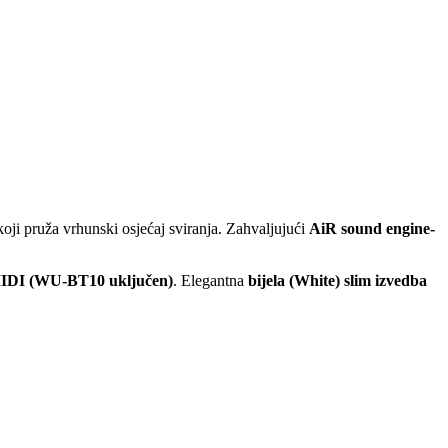
 koji pruža vrhunski osjećaj sviranja. Zahvaljujući
AiR sound engine-
MIDI (WU-BT10 uključen)
. Elegantna
bijela (White) slim izvedba