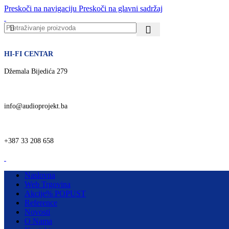
Preskoči na navigaciju
Preskoči na glavni sadržaj
HI-FI CENTAR
Džemala Bijedića 279
info@audioprojekt.ba
+387 33 208 658
Naslovna
Web Trgovina
Akcije
% POPUST
Reference
Novosti
O Nama