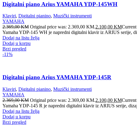
Digitalni piano Arius YAMAHA YDP-145WH
Klaviri
,
Digitalni pianino
,
Muzički instrumenti
YAMAHA
2.369,00
KM
Original price was: 2.369,00 KM.
2.100,00
KM
Current
Yamaha YDP-145 WH je napredni digitalni klavir iz ARIUS serije, diza
Dodaj na listu želja
Dodaj u korpu
Brzi pregled
-11%
Digitalni piano Arius YAMAHA YDP-145R
Klaviri
,
Digitalni pianino
,
Muzički instrumenti
YAMAHA
2.369,00
KM
Original price was: 2.369,00 KM.
2.100,00
KM
Current
Yamaha YDP-145 R je napredni digitalni klavir iz ARIUS serije, dizaj
Dodaj na listu želja
Dodaj u korpu
Brzi pregled