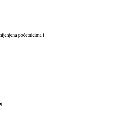
ijenjena početnicima i
oj