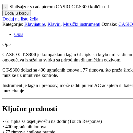
Sintisajzer sa adapterom CASIO CT-S300 količina
Dodaj u korpu
Dodaj na listu želja
Kategorije:
Klavijature
,
Klaviri
,
Muzički instrumenti
Oznake:
CASIO
Opis
Opis
CASIO
CT-S300
je kompaktan i lagan 61-tipkasti keyboard sa dinami
omogućava izražajnu svirku sa prirodnim dinamičkim odzivom.
CT-S300 dolazi sa 400 ugrađenih tonova i 77 ritmova, što pruža šir
muzike uz intuitivne kontrole.
Instrument je lagan i prenosiv, može raditi putem AC adaptera ili bat
muziciranje.
Ključne prednosti
• 61 tipka sa osjetljivošću na dodir (Touch Response)
• 400 ugrađenih tonova
• 77 ritmova / stilova pratnje