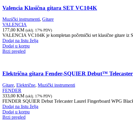
Valencia Klasična gitara SET VC104K
Muzički instrumenti
,
Gitare
VALENCIA
177,00
KM
(uklj. 17% PDV)
VALENCIA VC104K je kompletan početnički set klasične gitare iz Seri
Dodaj na listu želja
Dodaj u korpu
Brzi pregled
Električna gitara Fender-SQUIER Debut™ Telecast
Gitare
,
Električne
,
Muzički instrumenti
FENDER
333,00
KM
(uklj. 17% PDV)
FENDER SQUIER Debut Telecaster Laurel Fingerboard WPG Black je pri
Dodaj na listu želja
Dodaj u korpu
Brzi pregled