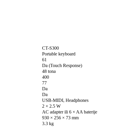
CT-S300
Portable keyboard
61
Da (Touch Response)
48 tona
400
77
Da
Da
USB-MIDI, Headphones
2 × 2.5 W
AC adapter ili 6 × AA baterije
930 × 256 × 73 mm
3.3 kg