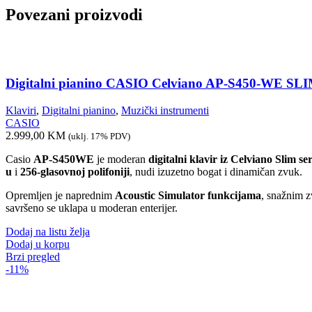
Povezani proizvodi
Digitalni pianino CASIO Celviano AP-S450-WE SLIM
Klaviri
,
Digitalni pianino
,
Muzički instrumenti
CASIO
2.999,00
KM
(uklj. 17% PDV)
Casio
AP-S450WE
je moderan
digitalni klavir iz Celviano Slim ser
u
i
256-glasovnoj polifoniji
, nudi izuzetno bogat i dinamičan zvuk.
Opremljen je naprednim
Acoustic Simulator funkcijama
, snažnim 
savršeno se uklapa u moderan enterijer.
Dodaj na listu želja
Dodaj u korpu
Brzi pregled
-11%