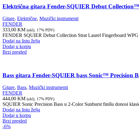
Električna gitara Fender-SQUIER Debut Collectio
Gitare
,
Električne
,
Muzički instrumenti
FENDER
333,00
KM
(uklj. 17% PDV)
FENDER SQUIER Debut Collection Strat Laurel Fingerboard WPG Dakot
Dodaj na listu želja
Dodaj u korpu
Brzi pregled
Bass gitara Fender-SQUIER bass Sonic™ Precision
Gitare
,
Bass
,
Muzički instrumenti
FENDER
444,00
KM
(uklj. 17% PDV)
SQUIER Sonic Precision Bass u 2-Color Sunburst finišu donosi klasični
Dodaj na listu želja
Dodaj u korpu
Brzi pregled
-6%