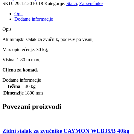
SKU:
29-12-2010-18
Kategorije:
Stalci
,
Za zvučnike
Opis
Dodatne informacije
Opis
Aluminijski stalak za zvučnik, podesiv po visini,
Max opterećenje: 30 kg,
Visina: 1.80 m max,
Cijena za komad.
Dodatne informacije
Težina
30 kg
Dimenzije
1800 mm
Povezani proizvodi
Zidni stalak za zvučnike CAYMON WLB35/B 40kg