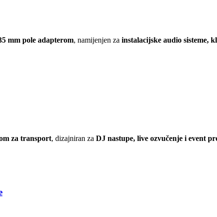
a 35 mm pole adapterom
, namijenjen za
instalacijske audio sisteme, k
bom za transport
, dizajniran za
DJ nastupe, live ozvučenje i event p
e