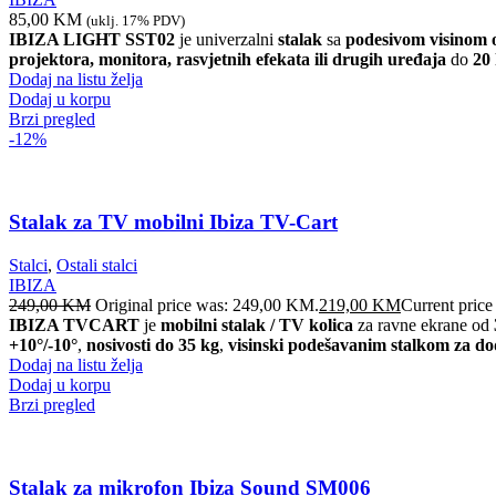
85,00
KM
(uklj. 17% PDV)
IBIZA LIGHT SST02
je univerzalni
stalak
sa
podesivom visinom 
projektora, monitora, rasvjetnih efekata ili drugih uređaja
do
20
Dodaj na listu želja
Dodaj u korpu
Brzi pregled
-12%
Stalak za TV mobilni Ibiza TV-Cart
Stalci
,
Ostali stalci
IBIZA
249,00
KM
Original price was: 249,00 KM.
219,00
KM
Current price
IBIZA TVCART
je
mobilni stalak / TV kolica
za ravne ekrane od
+10°/-10°
,
nosivosti do 35 kg
,
visinski podešavanim stalkom za d
Dodaj na listu želja
Dodaj u korpu
Brzi pregled
Stalak za mikrofon Ibiza Sound SM006