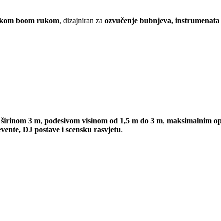
opskom boom rukom
, dizajniran za
ozvučenje bubnjeva, instrumenata i
a
širinom 3 m
,
podesivom visinom od 1,5 m do 3 m
,
maksimalnim op
evente, DJ postave i scensku rasvjetu
.