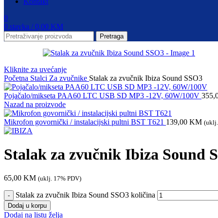
Kontakt
0
0
stavka
/
0,00
KM
Pretraga
Kliknite za uvećanje
Početna
Stalci
Za zvučnike
Stalak za zvučnik Ibiza Sound SSO3
Pojačalo/mikseta PAA60 LTC USB SD MP3 -12V, 60W/100V
355,
Nazad na proizvode
Mikrofon govornički / instalacijski pultni BST T621
139,00
KM
(ukl
Stalak za zvučnik Ibiza Sound
65,00
KM
(uklj. 17% PDV)
Stalak za zvučnik Ibiza Sound SSO3 količina
Dodaj u korpu
Dodaj na listu želja