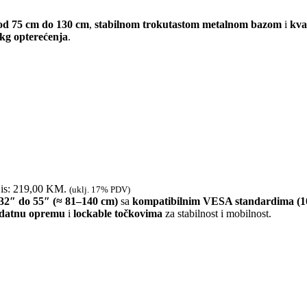
od 75 cm do 130 cm
,
stabilnom trokutastom metalnom bazom
i
kva
 kg opterećenja
.
 is: 219,00 KM.
(uklj. 17% PDV)
32″ do 55″ (≈ 81–140 cm)
sa
kompatibilnim VESA standardima (1
odatnu opremu
i
lockable točkovima
za stabilnost i mobilnost.