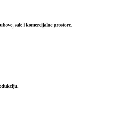
lubove, sale i komercijalne prostore
.
rodukciju
.