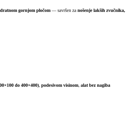
dratnom gornjom pločom
— savršen za
nošenje lakših zvučnika,
00×100 do 400×400)
,
podesivom visinom
,
alat bez nagiba