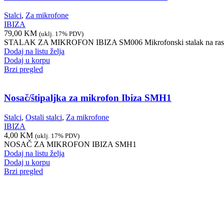
Stalci
,
Za mikrofone
IBIZA
79,00
KM
(uklj. 17% PDV)
STALAK ZA MIKROFON IBIZA SM006 Mikrofonski stalak na raspolaga
Dodaj na listu želja
Dodaj u korpu
Brzi pregled
Nosač/štipaljka za mikrofon Ibiza SMH1
Stalci
,
Ostali stalci
,
Za mikrofone
IBIZA
4,00
KM
(uklj. 17% PDV)
NOSAČ ZA MIKROFON IBIZA SMH1
Dodaj na listu želja
Dodaj u korpu
Brzi pregled