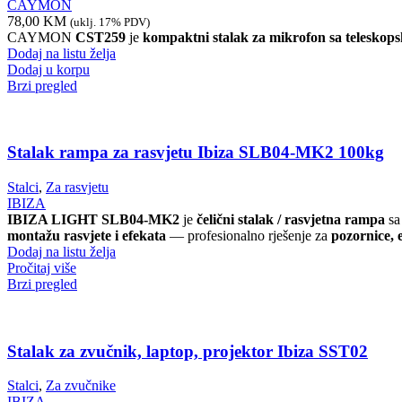
CAYMON
78,00
KM
(uklj. 17% PDV)
CAYMON
CST259
je
kompaktni stalak za mikrofon sa telesk
Dodaj na listu želja
Dodaj u korpu
Brzi pregled
Stalak rampa za rasvjetu Ibiza SLB04-MK2 100kg
Stalci
,
Za rasvjetu
IBIZA
IBIZA LIGHT SLB04-MK2
je
čelični stalak / rasvjetna rampa
s
montažu rasvjete i efekata
— profesionalno rješenje za
pozornice, 
Dodaj na listu želja
Pročitaj više
Brzi pregled
Stalak za zvučnik, laptop, projektor Ibiza SST02
Stalci
,
Za zvučnike
IBIZA