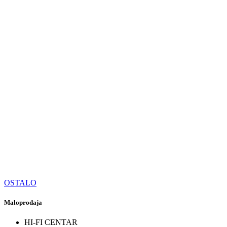
OSTALO
Maloprodaja
HI-FI CENTAR