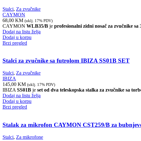
Stalci
,
Za zvučnike
CAYMON
68,00
KM
(uklj. 17% PDV)
CAYMON
WLB35/B
je
profesionalni zidni nosač za zvučnike s
Dodaj na listu želja
Dodaj u korpu
Brzi pregled
Stalci za zvučnike sa futrolom IBIZA SS01B SET
Stalci
,
Za zvučnike
IBIZA
145,00
KM
(uklj. 17% PDV)
IBIZA
SS01B
je
set od dva teleskopska stalka za zvučnike sa tor
Dodaj na listu želja
Dodaj u korpu
Brzi pregled
Stalak za mikrofon CAYMON CST259/B za bubnjev
Stalci
,
Za mikrofone