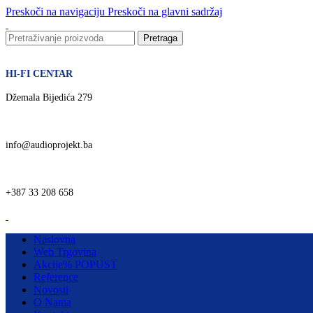
Preskoči na navigaciju
Preskoči na glavni sadržaj
Pretraga
HI-FI CENTAR
Džemala Bijedića 279
info@audioprojekt.ba
+387 33 208 658
Naslovna
Web Trgovina
Akcije
% POPUST
Reference
Novosti
O Nama