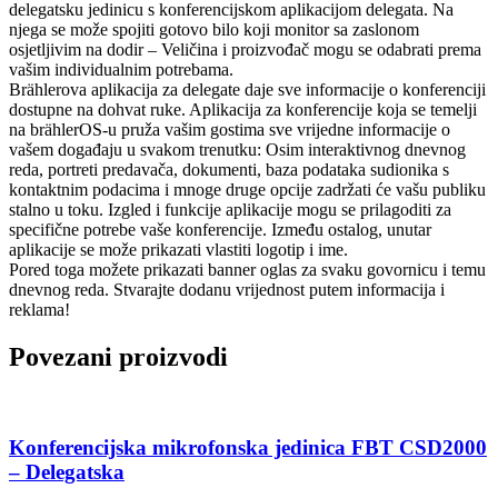
delegatsku jedinicu s konferencijskom aplikacijom delegata. Na
njega se može spojiti gotovo bilo koji monitor sa zaslonom
osjetljivim na dodir – Veličina i proizvođač mogu se odabrati prema
vašim individualnim potrebama.
Brählerova aplikacija za delegate daje sve informacije o konferenciji
dostupne na dohvat ruke. Aplikacija za konferencije koja se temelji
na brählerOS-u pruža vašim gostima sve vrijedne informacije o
vašem događaju u svakom trenutku: Osim interaktivnog dnevnog
reda, portreti predavača, dokumenti, baza podataka sudionika s
kontaktnim podacima i mnoge druge opcije zadržati će vašu publiku
stalno u toku. Izgled i funkcije aplikacije mogu se prilagoditi za
specifične potrebe vaše konferencije. Između ostalog, unutar
aplikacije se može prikazati vlastiti logotip i ime.
Pored toga možete prikazati banner oglas za svaku govornicu i temu
dnevnog reda. Stvarajte dodanu vrijednost putem informacija i
reklama!
Povezani proizvodi
Konferencijska mikrofonska jedinica FBT CSD2000
– Delegatska