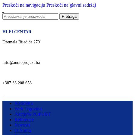
Preskoči na navigaciju
Preskoči na glavni sadržaj
Pretraga
HI-FI CENTAR
Džemala Bijedića 279
info@audioprojekt.ba
+387 33 208 658
Naslovna
Web Trgovina
Akcije
% POPUST
Reference
Novosti
O Nama