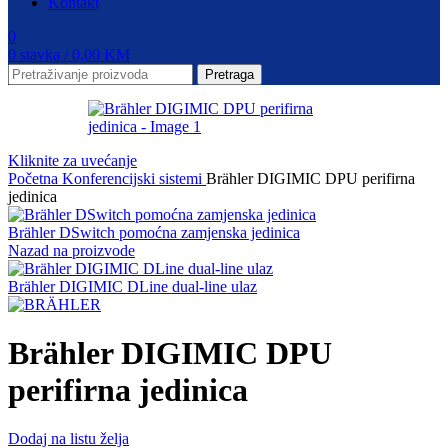
Kontakt
0
0
stavka
/
0,00
KM
Pretraga
Kliknite za uvećanje
Početna
Konferencijski sistemi
Brähler DIGIMIC DPU perifirna
jedinica
Brähler DSwitch pomoćna zamjenska jedinica
Nazad na proizvode
Brähler DIGIMIC DLine dual-line ulaz
Brähler DIGIMIC DPU
perifirna jedinica
Dodaj na listu želja