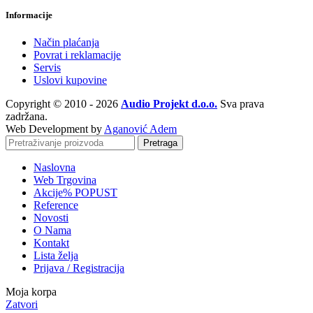
Informacije
Način plaćanja
Povrat i reklamacije
Servis
Uslovi kupovine
Copyright © 2010 - 2026
Audio Projekt d.o.o.
Sva prava
zadržana.
Web Development by
Aganović Adem
Pretraga
Naslovna
Web Trgovina
Akcije
% POPUST
Reference
Novosti
O Nama
Kontakt
Lista želja
Prijava / Registracija
Moja korpa
Zatvori