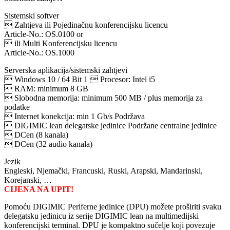
Sistemski softver
 Zahtjeva ili Pojedinačnu konferencijsku licencu
Article-No.: OS.0100 or
 ili Multi Konferencijsku licencu
Article-No.: OS.1000
Serverska aplikacija/sistemski zahtjevi
 Windows 10 / 64 Bit 1  Procesor: Intel i5
 RAM: minimum 8 GB
 Slobodna memorija: minimum 500 MB / plus memorija za
podatke
 Internet konekcija: min 1 Gb/s Podržava
 DIGIMIC lean delegatske jedinice Podržane centralne jedinice
 DCen (8 kanala)
 DCen (32 audio kanala)
Jezik
Engleski, Njemački, Francuski, Ruski, Arapski, Mandarinski,
Korejanski, …
CIJENA NA UPIT!
Pomoću DIGIMIC Periferne jedinice (DPU) možete proširiti svaku
delegatsku jedinicu iz serije DIGIMIC lean na multimedijski
konferencijski terminal. DPU je kompaktno sučelje koji povezuje