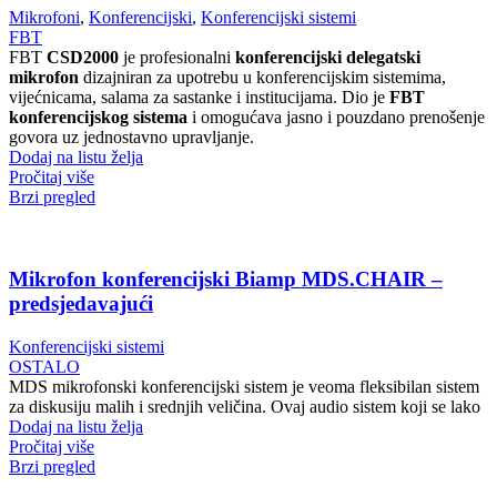
Mikrofoni
,
Konferencijski
,
Konferencijski sistemi
FBT
FBT
CSD2000
je profesionalni
konferencijski delegatski
mikrofon
dizajniran za upotrebu u konferencijskim sistemima,
vijećnicama, salama za sastanke i institucijama. Dio je
FBT
konferencijskog sistema
i omogućava jasno i pouzdano prenošenje
govora uz jednostavno upravljanje.
Dodaj na listu želja
Pročitaj više
Brzi pregled
Mikrofon konferencijski Biamp MDS.CHAIR –
predsjedavajući
Konferencijski sistemi
OSTALO
MDS mikrofonski konferencijski sistem je veoma fleksibilan sistem
za diskusiju malih i srednjih veličina. Ovaj audio sistem koji se lako
Dodaj na listu želja
Pročitaj više
Brzi pregled