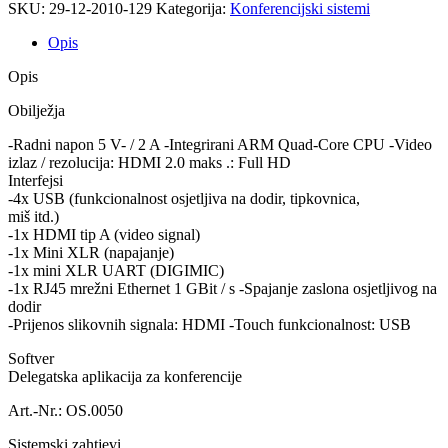
SKU:
29-12-2010-129
Kategorija:
Konferencijski sistemi
Opis
Opis
Obilježja
-Radni napon 5 V- / 2 A -Integrirani ARM Quad-Core CPU -Video
izlaz / rezolucija: HDMI 2.0 maks .: Full HD
Interfejsi
-4x USB (funkcionalnost osjetljiva na dodir, tipkovnica,
miš itd.)
-1x HDMI tip A (video signal)
-1x Mini XLR (napajanje)
-1x mini XLR UART (DIGIMIC)
-1x RJ45 mrežni Ethernet 1 GBit / s -Spajanje zaslona osjetljivog na
dodir
-Prijenos slikovnih signala: HDMI -Touch funkcionalnost: USB
Softver
Delegatska aplikacija za konferencije
Art.-Nr.: OS.0050
Sistemski zahtjevi