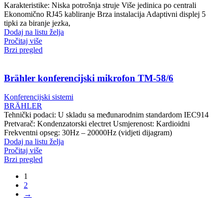
Karakteristike: Niska potrošnja struje Više jedinica po centrali
Ekonomično RJ45 kabliranje Brza instalacija Adaptivni displej 5
tipki za biranje jezka,
Dodaj na listu želja
Pročitaj više
Brzi pregled
Brähler konferencijski mikrofon TM-58/6
Konferencijski sistemi
BRÄHLER
Tehnički podaci: U skladu sa međunarodnim standardom IEC914
Pretvarač: Kondenzatorski electret Usmjerenost: Kardioidni
Frekventni opseg: 30Hz – 20000Hz (vidjeti dijagram)
Dodaj na listu želja
Pročitaj više
Brzi pregled
1
2
→