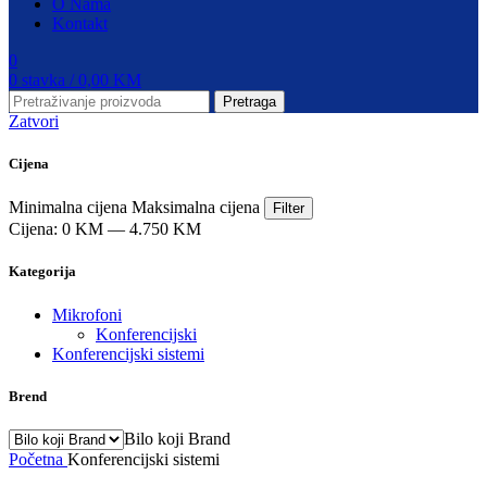
O Nama
Kontakt
0
0
stavka
/
0,00
KM
Pretraga
Zatvori
Cijena
Minimalna cijena
Maksimalna cijena
Filter
Cijena:
0 KM
—
4.750 KM
Kategorija
Mikrofoni
Konferencijski
Konferencijski sistemi
Brend
Bilo koji Brand
Početna
Konferencijski sistemi