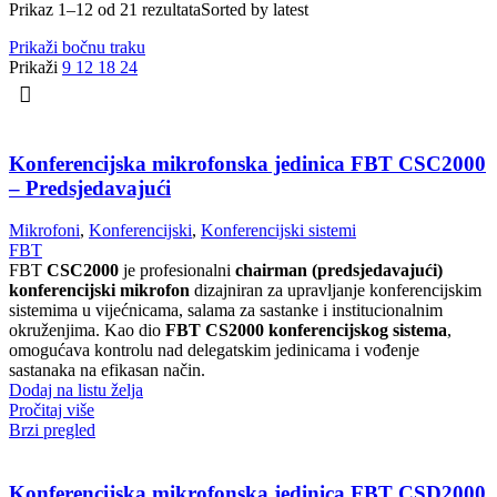
Prikaz 1–12 od 21 rezultata
Sorted by latest
Prikaži bočnu traku
Prikaži
9
12
18
24
Konferencijska mikrofonska jedinica FBT CSC2000
– Predsjedavajući
Mikrofoni
,
Konferencijski
,
Konferencijski sistemi
FBT
FBT
CSC2000
je profesionalni
chairman (predsjedavajući)
konferencijski mikrofon
dizajniran za upravljanje konferencijskim
sistemima u vijećnicama, salama za sastanke i institucionalnim
okruženjima. Kao dio
FBT CS2000 konferencijskog sistema
,
omogućava kontrolu nad delegatskim jedinicama i vođenje
sastanaka na efikasan način.
Dodaj na listu želja
Pročitaj više
Brzi pregled
Konferencijska mikrofonska jedinica FBT CSD2000