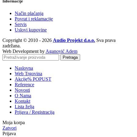
Informacije
Način plaćanja
Povrat i reklamacije
Servis
Uslovi kupovine
Copyright © 2010 - 2026
Audio Projekt d.o.o.
Sva prava
zadržana.
Web Development by
Aganović Adem
Pretraga
Naslovna
Web Trgovina
Akcije
% POPUST
Reference
Novosti
O Nama
Kontakt
Lista želja
Prijava / Registracija
Moja korpa
Zatvori
Prijava