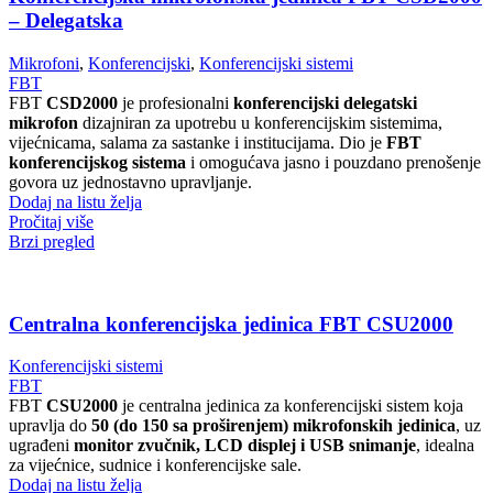
– Delegatska
Mikrofoni
,
Konferencijski
,
Konferencijski sistemi
FBT
FBT
CSD2000
je profesionalni
konferencijski delegatski
mikrofon
dizajniran za upotrebu u konferencijskim sistemima,
vijećnicama, salama za sastanke i institucijama. Dio je
FBT
konferencijskog sistema
i omogućava jasno i pouzdano prenošenje
govora uz jednostavno upravljanje.
Dodaj na listu želja
Pročitaj više
Brzi pregled
Centralna konferencijska jedinica FBT CSU2000
Konferencijski sistemi
FBT
FBT
CSU2000
je centralna jedinica za konferencijski sistem koja
upravlja do
50 (do 150 sa proširenjem) mikrofonskih jedinica
, uz
ugrađeni
monitor zvučnik, LCD displej i USB snimanje
, idealna
za vijećnice, sudnice i konferencijske sale.
Dodaj na listu želja