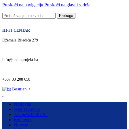
Preskoči na navigaciju
Preskoči na glavni sadržaj
Pretraga
HI-FI CENTAR
Džemala Bijedića 279
info@audioprojekt.ba
+387 33 208 658
Bosnian
▼
Naslovna
Web Trgovina
Akcije
% POPUST
Reference
Novosti