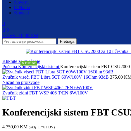
Novosti
O Nama
Kontakt
0
0
stavka
/
0,00
KM
Pretraga
Kliknite za uvećanje
% POPUST
% POPUST
Početna
Konferencijski sistemi
Konferencijski sistem FBT CSU2000 
Zvučnik viseći FBT Libra 5CT 60W/100V 16Ohm 93dB
375,00
K
Nazad na proizvode
Zvučnik zidni FBT WSP 406 T/EN 6W/100V
Konferencijski sistem FBT CSU
4.750,00
KM
(uklj. 17% PDV)