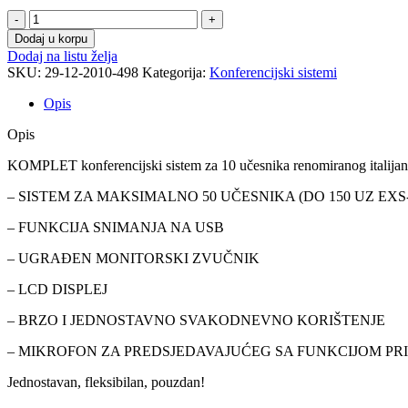
Dodaj u korpu
Dodaj na listu želja
SKU:
29-12-2010-498
Kategorija:
Konferencijski sistemi
Opis
Opis
KOMPLET konferencijski sistem za 10 učesnika renomiranog italija
– SISTEM ZA MAKSIMALNO 50 UČESNIKA (DO 150 UZ EXS
– FUNKCIJA SNIMANJA NA USB
– UGRAĐEN MONITORSKI ZVUČNIK
– LCD DISPLEJ
– BRZO I JEDNOSTAVNO SVAKODNEVNO KORIŠTENJE
– MIKROFON ZA PREDSJEDAVAJUĆEG SA FUNKCIJOM PR
Jednostavan, fleksibilan, pouzdan!