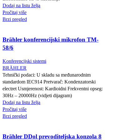
Dodaj na listu želja
Pročitaj više
Brzi pregled
Brähler konferencijski mikrofon TM-
58/6
Konferencijski sistemi
BRÄHLER
Tehnički podaci: U skladu sa međunarodnim
standardom IEC914 Pretvarač: Kondenzatorski
electret Usmjerenost: Kardioidni Frekventni opseg:
30Hz – 20000Hz (vidjeti dijagram)
Dodaj na listu želja
Pročitaj više
Brzi pregled
Brähler DDol prevoditeljska konzola 8