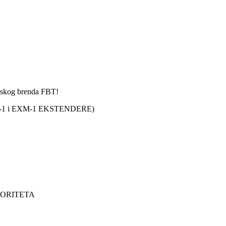
nskog brenda FBT!
-1 i EXM-1 EKSTENDERE)
IORITETA