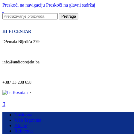
Preskoči na navigaciju
Preskoči na glavni sadržaj
Pretraga
HI-FI CENTAR
Džemala Bijedića 279
info@audioprojekt.ba
+387 33 208 658
Bosnian
▼
Naslovna
Web Trgovina
Akcije
Reference