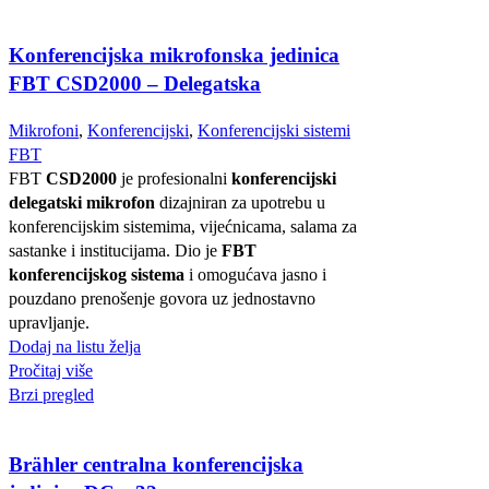
Konferencijska mikrofonska jedinica
FBT CSD2000 – Delegatska
Mikrofoni
,
Konferencijski
,
Konferencijski sistemi
FBT
FBT
CSD2000
je profesionalni
konferencijski
delegatski mikrofon
dizajniran za upotrebu u
konferencijskim sistemima, vijećnicama, salama za
sastanke i institucijama. Dio je
FBT
konferencijskog sistema
i omogućava jasno i
pouzdano prenošenje govora uz jednostavno
upravljanje.
Dodaj na listu želja
Pročitaj više
Brzi pregled
Brähler centralna konferencijska