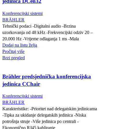
jedinica DCen32
Konferencijski sistemi
BRÄHLER
Tehnički podaci -Digitalni audio -Brzina
uzorkovanja od 48 kHz -Frekvencijski odziv 20 –
20.000 Hz -Vrijeme odlaganja 1 ms -Mala
Dodaj na listu želja
Pročitaj više
Brzi pregled
Brähler predsjednička konferencijska
jedinica CChair
Konferencijski sistemi
BRÄHLER
Karakteristike: -Prioritet nad delegatskim jedinicama
-Tipka za ukidanje delegatskih jedinica -Niska
potrošnja struje -Više jedinica po centrali -
Ekonomično RJ45 kabliranje