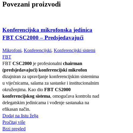
Povezani proizvodi
Konferencijska mikrofonska jedinica
FBT CSC2000 – Predsjedavajući
Mikrofoni
,
Konferencijski
,
Konferencijski sistemi
FBT
FBT
CSC2000
je profesionalni
chairman
(predsjedavajući) konferencijski mikrofon
dizajniran za upravljanje konferencijskim sistemima
u vijećnicama, salama za sastanke i institucionalnim
okruženjima. Kao dio
FBT CS2000
konferencijskog sistema
, omogućava kontrolu nad
delegatskim jedinicama i vođenje sastanaka na
efikasan način.
Dodaj na listu želja
Pročitaj više
Brzi pregled