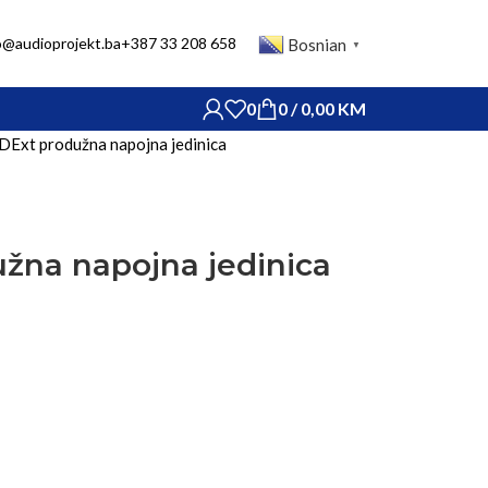
o@audioprojekt.ba
+387 33 208 658
Bosnian
▼
0
0
/
0,00
KM
 DExt produžna napojna jedinica
užna napojna jedinica