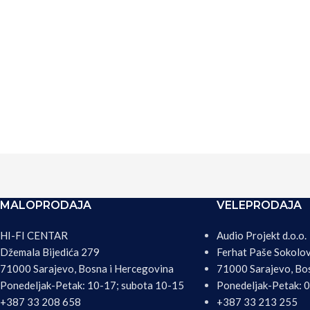
MALOPRODAJA
VELEPRODAJA
HI-FI CENTAR
Audio Projekt d.o.o.
Džemala Bijedića 279
Ferhat Paše Sokolo
71000 Sarajevo, Bosna i Hercegovina
71000 Sarajevo, Bo
Ponedeljak-Petak: 10-17; subota 10-15
Ponedeljak-Petak: 
+387 33 208 658
+387 33 213 255