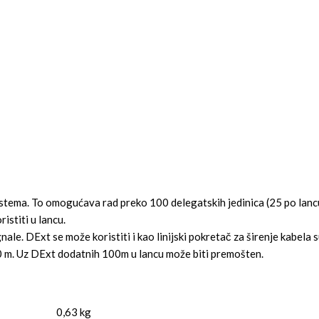
istema. To omogućava rad preko 100 delegatskih jedinica (25 po lanc
stiti u lancu.
nale. DExt se može koristiti i kao linijski pokretač za širenje kabel
100 m. Uz DExt dodatnih 100m u lancu može biti premošten.
0,63 kg