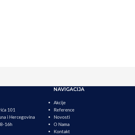
NAVIGACIJA
Akcije
vića 101
Reference
sna i Hercegovina
Novosti
08-16h
O Nama
Kontakt