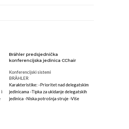
Brähler predsjednička
konferencijska jedinica CChair
Konferencijski sistemi
BRÄHLER
Karakteristike: -Prioritet nad delegatskim
 i
jedinicama -Tipka za ukidanje delegatskih
e
jedinica -Niska potrošnja struje -Više
jedinica po centrali -Ekonomično RJ45
kabliranje