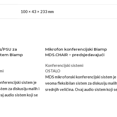
100 × 43 × 233 mm
js/PSU za
Mikrofon konferencijski Biamp
istem Biamp
MDS.CHAIR – predsjedavajući
Konferencijski sistemi
emi
OSTALO
MDS mikrofonski konferencijski sistem je
ferencijski sistem je
veoma fleksibilan sistem za diskusiju malih
tem za diskusiju malih i
srednjih veličina. Ovaj audio sistem koji s
aj audio sistem koji se
lako