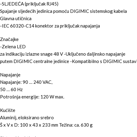
-SLJEDEĆA (priključak RJ45)
Spajanje sljedećih jedinica pomoću DIGIMIC sistemskog kabela
Glavna utičnica
-IEC 60320-C14 konektor za priključak napajanja
Značajke
-Zelena LED
za indikaciju izlazne snage 48 V -Uključeno daljinsko napajanje
putem DIGIMIC centralne jedinice -Kompatibilno s DIGIMIC sustavi
Napajanje
Napajanje: 90 … 240 VAC,
50 … 60 Hz
Potrošnja energije: 120 W max.
Kućište
Aluminij, eloksirano srebro
Š x V x D: 100 x 43 x 233 mm Težina: ca. 630 g