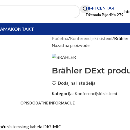
HI-FI CENTAR
inf
Džemala Bijedića 279
NAMA
KONTAKT
Početna
Konferencijski sistemi
Brähler
Nazad na proizvode
Brähler DExt prod
Dodaj na listu želja
Kategorija:
Konferencijski sistemi
OPIS
DODATNE INFORMACIJE
moću sistemskog kabela DIGIMIC