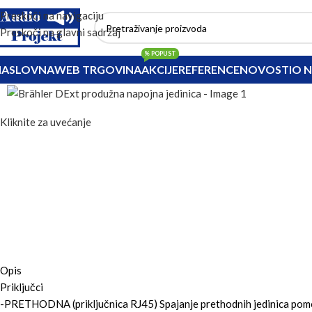
Preskoči na navigaciju
Preskoči na glavni sadržaj
% POPUST
NASLOVNA
WEB TRGOVINA
AKCIJE
REFERENCE
NOVOSTI
O 
Kliknite za uvećanje
Opis
Priključci
-PRETHODNA (priključnica RJ45) Spajanje prethodnih jedinica po