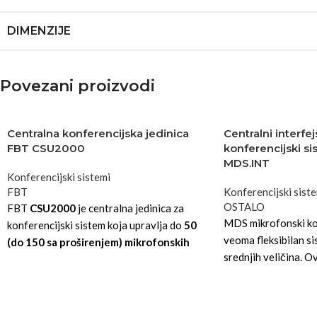
DIMENZIJE
Povezani proizvodi
Centralna konferencijska jedinica
Centralni interfe
FBT CSU2000
konferencijski s
MDS.INT
Konferencijski sistemi
FBT
Konferencijski sist
OSTALO
FBT
CSU2000
je centralna jedinica za
MDS mikrofonski kon
konferencijski sistem koja upravlja do
50
veoma fleksibilan sis
(do 150 sa proširenjem) mikrofonskih
srednjih veličina. Ov
jedinica
, uz ugrađeni
monitor zvučnik,
lako
LCD displej i USB snimanje
, idealna za
vijećnice, sudnice i konferencijske sale.