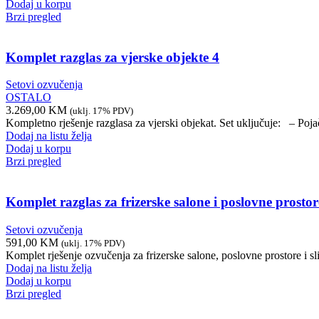
Dodaj u korpu
Brzi pregled
Komplet razglas za vjerske objekte 4
Setovi ozvučenja
OSTALO
3.269,00
KM
(uklj. 17% PDV)
Kompletno rješenje razglasa za vjerski objekat. Set uključuje: – 
Dodaj na listu želja
Dodaj u korpu
Brzi pregled
Komplet razglas za frizerske salone i poslovne prostor
Setovi ozvučenja
591,00
KM
(uklj. 17% PDV)
Komplet rješenje ozvučenja za frizerske salone, poslovne prostore 
Dodaj na listu želja
Dodaj u korpu
Brzi pregled