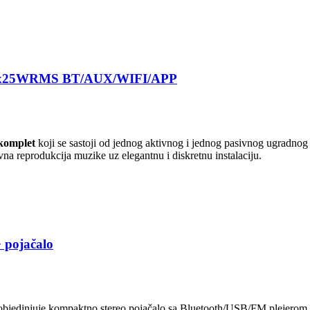
I 2x25WRMS BT/AUX/WIFI/APP
 komplet
koji se sastoji od jednog aktivnog i jednog pasivnog ugradnog
avna reprodukcija muzike uz elegantnu i diskretnu instalaciju.
 pojačalo
objedinjuje kompaktno stereo pojačalo sa Bluetooth/USB/FM plejerom