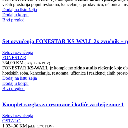
većih prostorija poput restorana, kancelarija, prodavnica, učionica i 
Dodaj na listu želja
Dodaj u korpu
Brzi pregled
Set ozvučenja FONESTAR KS-WALL 2x zvučnik + p
Setovi ozvučenja
FONESTAR
334,00
KM
(uklj. 17% PDV)
FONESTAR
KS-WALL
je kompletno
zidno audio rješenje
koje ob
hotelskih soba, kancelarija, restorana, učionica i rezidencijalnih prost
Dodaj na listu želja
Dodaj u korpu
Brzi pregled
Komplet razglas za restorane i kafiće za dvije zone 1
Setovi ozvučenja
OSTALO
1.934,00
KM
(uklj. 17% PDV)