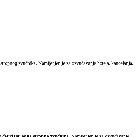
 stropnog zvučnika. Namijenjen je za ozvučavanje hotela, kancelarija,
 i
četiri ugradna stropna zvučnika
. Namijenjen je za ozvučavanje