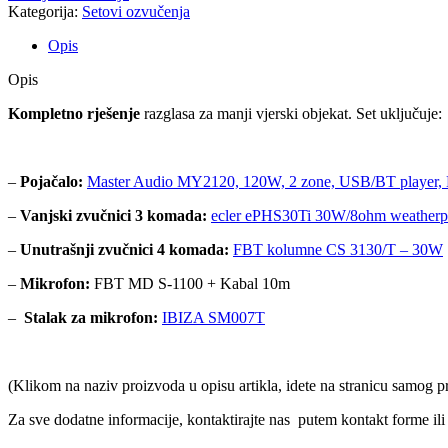
Kategorija:
Setovi ozvučenja
Opis
Opis
Kompletno rješenje
razglasa za manji vjerski objekat. Set uključuje:
–
Pojačalo:
Master Audio MY2120, 120W, 2 zone, USB/BT player,
–
Vanjski zvučnici 3 komada:
ecler ePHS30Ti 30W/8ohm weatherp
–
Unutrašnji zvučnici 4 komada:
FBT kolumne CS 3130/T – 30W
–
Mikrofon:
FBT MD S-1100 + Kabal 10m
–
Stalak za mikrofon:
IBIZA SM007T
(Klikom na naziv proizvoda u opisu artikla, idete na stranicu samog 
Za sve dodatne informacije, kontaktirajte nas putem kontakt forme ili