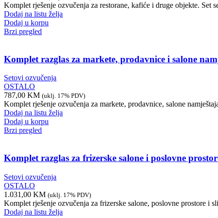
Komplet rješenje ozvučenja za restorane, kafiće i druge objekte.
Dodaj na listu želja
Dodaj u korpu
Brzi pregled
Komplet razglas za markete, prodavnice i salone nam
Setovi ozvučenja
OSTALO
787,00
KM
(uklj. 17% PDV)
Komplet rješenje ozvučenja za markete, prodavnice, salone namje
Dodaj na listu želja
Dodaj u korpu
Brzi pregled
Komplet razglas za frizerske salone i poslovne prostor
Setovi ozvučenja
OSTALO
1.031,00
KM
(uklj. 17% PDV)
Komplet rješenje ozvučenja za frizerske salone, poslovne prostor
Dodaj na listu želja