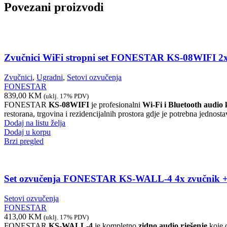
Povezani proizvodi
Zvučnici WiFi stropni set FONESTAR KS-08WIF
Zvučnici
,
Ugradni
,
Setovi ozvučenja
FONESTAR
839,00
KM
(uklj. 17% PDV)
FONESTAR
KS-08WIFI
je profesionalni
Wi-Fi i Bluetooth audio
restorana, trgovina i rezidencijalnih prostora gdje je potrebna jednost
Dodaj na listu želja
Dodaj u korpu
Brzi pregled
Set ozvučenja FONESTAR KS-WALL-4 4x zvučnik +
Setovi ozvučenja
FONESTAR
413,00
KM
(uklj. 17% PDV)
FONESTAR
KS-WALL-4
je kompletno
zidno audio rješenje
koje 