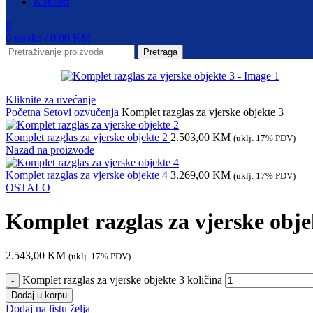
Kontakt
0
0
stavka
/
0,00
KM
Pretraga
Kliknite za uvećanje
Početna
Setovi ozvučenja
Komplet razglas za vjerske objekte 3
Komplet razglas za vjerske objekte 2
2.503,00
KM
(uklj. 17% PDV)
Nazad na proizvode
Komplet razglas za vjerske objekte 4
3.269,00
KM
(uklj. 17% PDV)
OSTALO
Komplet razglas za vjerske obje
2.543,00
KM
(uklj. 17% PDV)
Komplet razglas za vjerske objekte 3 količina
Dodaj u korpu
Dodaj na listu želja