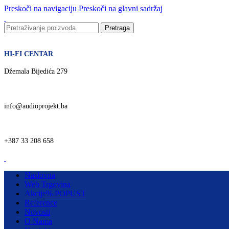
Preskoči na navigaciju
Preskoči na glavni sadržaj
Pretraga
HI-FI CENTAR
Džemala Bijedića 279
info@audioprojekt.ba
+387 33 208 658
Naslovna
Web Trgovina
Akcije
% POPUST
Reference
Novosti
O Nama