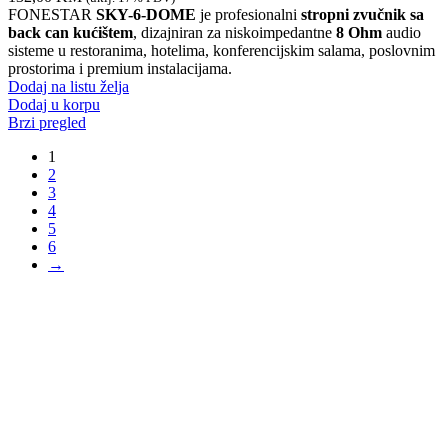
FONESTAR
SKY-6-DOME
je profesionalni
stropni zvučnik sa
back can kućištem
, dizajniran za niskoimpedantne
8 Ohm
audio
sisteme u restoranima, hotelima, konferencijskim salama, poslovnim
prostorima i premium instalacijama.
Dodaj na listu želja
Dodaj u korpu
Brzi pregled
1
2
3
4
5
6
→