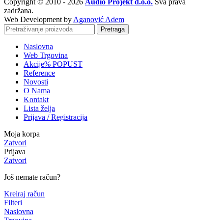
Copyright © 2010 - 2026
Audio Projekt d.o.o.
Sva prava
zadržana.
Web Development by
Aganović Adem
Pretraga
Naslovna
Web Trgovina
Akcije
% POPUST
Reference
Novosti
O Nama
Kontakt
Lista želja
Prijava / Registracija
Moja korpa
Zatvori
Prijava
Zatvori
Još nemate račun?
Kreiraj račun
Filteri
Naslovna