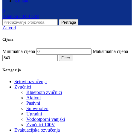
Kontakt
0
0
stavka
/
0,00
KM
Pretraga
Zatvori
Cijena
Minimalna cijena
Maksimalna cijena
Filter
Kategorija
Setovi ozvučenja
Zvučnici
Bluetooth zvučnici
Aktivni
Pasivni
Subwooferi
Ugradni
Vodootporni-vanjski
Zvučnici 100V
Evakuacijska ozvučenja