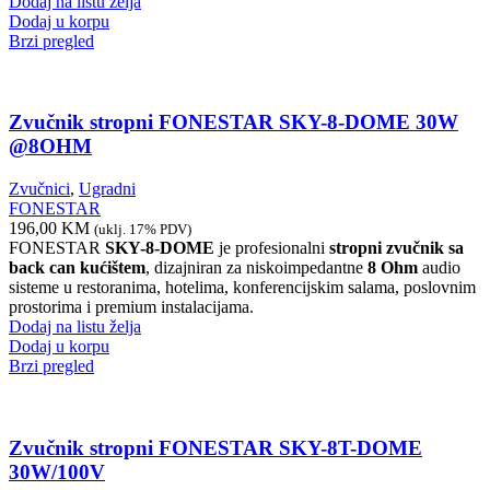
Dodaj na listu želja
Dodaj u korpu
Brzi pregled
Zvučnik stropni FONESTAR SKY-8-DOME 30W
@8OHM
Zvučnici
,
Ugradni
FONESTAR
196,00
KM
(uklj. 17% PDV)
FONESTAR
SKY-8-DOME
je profesionalni
stropni zvučnik sa
back can kućištem
, dizajniran za niskoimpedantne
8 Ohm
audio
sisteme u restoranima, hotelima, konferencijskim salama, poslovnim
prostorima i premium instalacijama.
Dodaj na listu želja
Dodaj u korpu
Brzi pregled
Zvučnik stropni FONESTAR SKY-8T-DOME
30W/100V