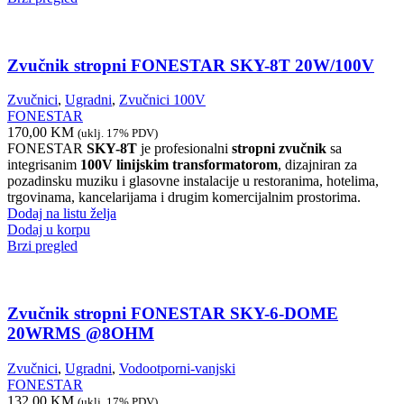
Zvučnik stropni FONESTAR SKY-8T 20W/100V
Zvučnici
,
Ugradni
,
Zvučnici 100V
FONESTAR
170,00
KM
(uklj. 17% PDV)
FONESTAR
SKY-8T
je profesionalni
stropni zvučnik
sa
integrisanim
100V linijskim transformatorom
, dizajniran za
pozadinsku muziku i glasovne instalacije u restoranima, hotelima,
trgovinama, kancelarijama i drugim komercijalnim prostorima.
Dodaj na listu želja
Dodaj u korpu
Brzi pregled
Zvučnik stropni FONESTAR SKY-6-DOME
20WRMS @8OHM
Zvučnici
,
Ugradni
,
Vodootporni-vanjski
FONESTAR
132,00
KM
(uklj. 17% PDV)