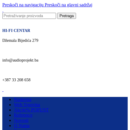
Preskoči na navigaciju
Preskoči na glavni sadržaj
Pretraga
HI-FI CENTAR
Džemala Bijedića 279
info@audioprojekt.ba
+387 33 208 658
Naslovna
Web Trgovina
Akcije
% POPUST
Reference
Novosti
O Nama