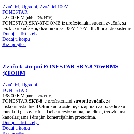
Zvučnici
,
Ugradni
,
Zvučnici 100V
FONESTAR
227,00
KM
(uklj. 17% PDV)
FONESTAR SKY-8T-DOME je profesionalni stropni zvučnik sa
back can kućištem, dizajniran za 100V / 70V i 8 Ohm audio sisteme
Dodaj na listu želja
Dodaj u korpu
Brzi pregled
Zvučnik stropni FONESTAR SKY-8 20WRMS
@8OHM
Zvučnici
,
Ugradni
FONESTAR
138,00
KM
(uklj. 17% PDV)
FONESTAR
SKY-8
je profesionalni
stropni zvučnik
za
niskoimpedantne
8 Ohm
audio sisteme, dizajniran za pozadinsku
muziku i glasovne instalacije u restoranima, hotelima, trgovinama,
kancelarijama i drugim komercijalnim prostorima.
Dodaj na listu želja
Dodaj u korpu
Brzi pregled