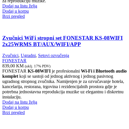
za reprodukciju muzike.
Dodaj na listu želja
Dodaj u korpu
Brzi pregled
Zvučnici WiFi stropni set FONESTAR KS-08WIFI
2x25WRMS BT/AUX/WIFI/APP
Zvučnici
,
Ugradni
,
Setovi ozvučenja
FONESTAR
839,00
KM
(uklj. 17% PDV)
FONESTAR
KS-08WIFI
je profesionalni
Wi-Fi i Bluetooth audio
komplet
koji se sastoji od jednog aktivnog i jednog pasivnog
ugradnog stropnog zvučnika. Namijenjen je za ozvučavanje hotela,
kancelarija, restorana, trgovina i rezidencijalnih prostora gdje je
potrebna jednostavna reprodukcija muzike uz elegantnu i diskretnu
instalaciju.
Dodaj na listu želja
Dodaj u korpu
Brzi pregled