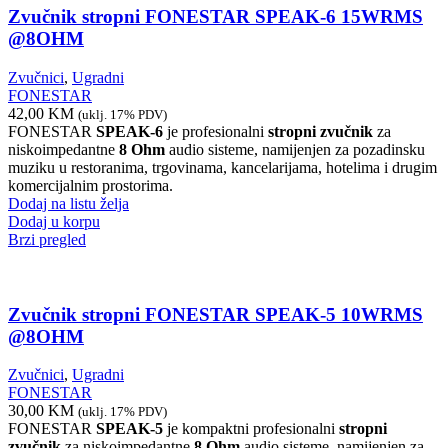
Zvučnik stropni FONESTAR SPEAK-6 15WRMS
@8OHM
Zvučnici
,
Ugradni
FONESTAR
42,00
KM
(uklj. 17% PDV)
FONESTAR
SPEAK-6
je profesionalni
stropni zvučnik
za
niskoimpedantne
8 Ohm
audio sisteme, namijenjen za pozadinsku
muziku u restoranima, trgovinama, kancelarijama, hotelima i drugim
komercijalnim prostorima.
Dodaj na listu želja
Dodaj u korpu
Brzi pregled
Zvučnik stropni FONESTAR SPEAK-5 10WRMS
@8OHM
Zvučnici
,
Ugradni
FONESTAR
30,00
KM
(uklj. 17% PDV)
FONESTAR
SPEAK-5
je kompaktni profesionalni
stropni
zvučnik
za niskoimpedantne
8 Ohm
audio sisteme, namijenjen za