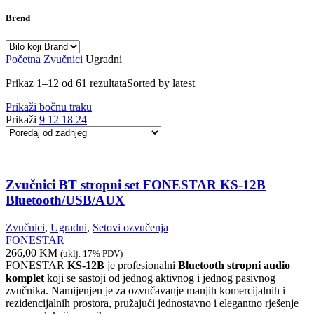
Brend
Početna
Zvučnici
Ugradni
Prikaz 1–12 od 61 rezultata
Sorted by latest
Prikaži bočnu traku
Prikaži
9
12
18
24
Zvučnici BT stropni set FONESTAR KS-12B
Bluetooth/USB/AUX
Zvučnici
,
Ugradni
,
Setovi ozvučenja
FONESTAR
266,00
KM
(uklj. 17% PDV)
FONESTAR
KS-12B
je profesionalni
Bluetooth stropni audio
komplet
koji se sastoji od jednog aktivnog i jednog pasivnog
zvučnika. Namijenjen je za ozvučavanje manjih komercijalnih i
rezidencijalnih prostora, pružajući jednostavno i elegantno rješenje