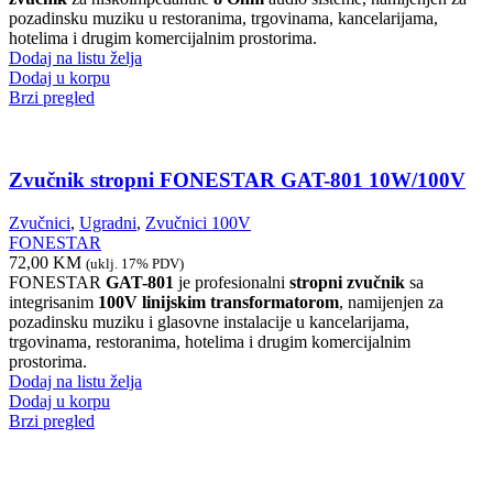
pozadinsku muziku u restoranima, trgovinama, kancelarijama,
hotelima i drugim komercijalnim prostorima.
Dodaj na listu želja
Dodaj u korpu
Brzi pregled
Zvučnik stropni FONESTAR GAT-801 10W/100V
Zvučnici
,
Ugradni
,
Zvučnici 100V
FONESTAR
72,00
KM
(uklj. 17% PDV)
FONESTAR
GAT-801
je profesionalni
stropni zvučnik
sa
integrisanim
100V linijskim transformatorom
, namijenjen za
pozadinsku muziku i glasovne instalacije u kancelarijama,
trgovinama, restoranima, hotelima i drugim komercijalnim
prostorima.
Dodaj na listu želja
Dodaj u korpu
Brzi pregled