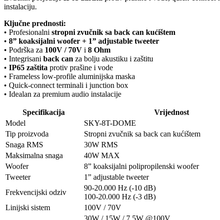
instalaciju.
Ključne prednosti:
• Profesionalni
stropni zvučnik sa back can kućištem
•
8” koaksijalni woofer + 1” adjustable tweeter
• Podrška za
100V / 70V
i
8 Ohm
• Integrisani
back can
za bolju akustiku i zaštitu
•
IP65 zaštita
protiv prašine i vode
• Frameless low-profile aluminijska maska
• Quick-connect terminali i junction box
• Idealan za premium audio instalacije
Specifikacija
Vrijednost
Model
SKY-8T-DOME
Tip proizvoda
Stropni zvučnik sa back can kućištem
Snaga RMS
30W RMS
Maksimalna snaga
40W MAX
Woofer
8” koaksijalni polipropilenski woofer
Tweeter
1” adjustable tweeter
90-20.000 Hz (-10 dB)
Frekvencijski odziv
100-20.000 Hz (-3 dB)
Linijski sistem
100V / 70V
30W / 15W / 7.5W @100V