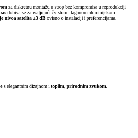
erom
za diskretnu montažu u strop bez kompromisa u reprodukciji
 bas
dobiva se zahvaljujući čvrstom i laganom aluminijskom
je nivoa satelita ±3 dB
ovisno o instalaciji i preferencijama.
je
s elegantnim dizajnom i
toplim, prirodnim zvukom
.