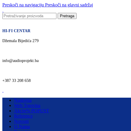
Preskoči na navigaciju
Preskoči na glavni sadržaj
Pretraga
HI-FI CENTAR
Džemala Bijedića 279
info@audioprojekt.ba
+387 33 208 658
Naslovna
Web Trgovina
Akcije
% POPUST
Reference
Novosti
O Nama