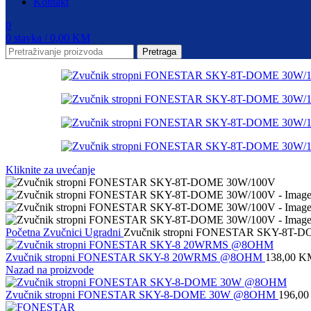
Kontakt
0
0
stavka
/
0,00
KM
Pretraga
Kliknite za uvećanje
Početna
Zvučnici
Ugradni
Zvučnik stropni FONESTAR SKY-8T-
Zvučnik stropni FONESTAR SKY-8 20WRMS @8OHM
138,00
K
Nazad na proizvode
Zvučnik stropni FONESTAR SKY-8-DOME 30W @8OHM
196,0