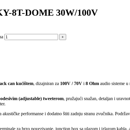
SKY-8T-DOME 30W/100V
na
back can kućištem
, dizajniran za
100V / 70V
i
8 Ohm
audio sisteme u 
podesivim (adjustable) tweeterom
, pružajući snažan, detaljan i urav
ter.
 akustičke performanse i dodatno štiti zadnju stranu zvučnika. Podrža
erminale za brzo povezivanje, junction box sa ulazom i izlazom kabla, an