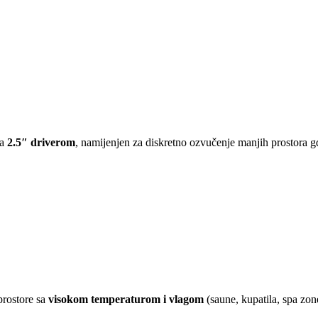
a
2.5″ driverom
, namijenjen za diskretno ozvučenje manjih prostora g
prostore sa
visokom temperaturom i vlagom
(saune, kupatila, spa zo