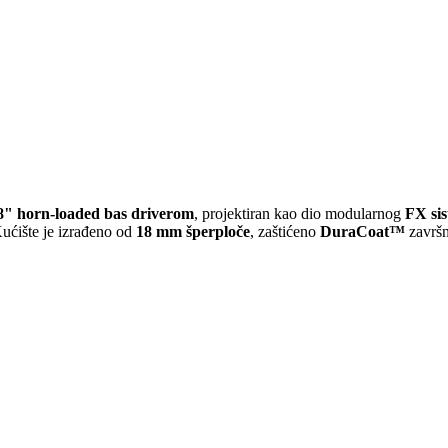
18" horn-loaded bas driverom
, projektiran kao dio modularnog
FX si
Kućište je izrađeno od
18 mm šperploče
, zaštićeno
DuraCoat™
završ