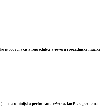
dje je potrebna
čista reprodukcija govora i pozadinske muzike
.
ne). Ima
aluminijsku perforiranu rešetku
,
kućište otporno na