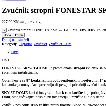
Zvučnik stropni FONESTAR 
227,00
KM
(uklj. 17% PDV)
Zvučnik stropni FONESTAR SKY-8T-DOME 30W/100V količi
Dodaj u korpu
Dodaj na listu želja
Kategorije:
Ugradni
,
Zvučnici
,
Zvučnici 100V
Opis
Opis
FONESTAR
SKY-8T-DOME
je profesionalni
stropni zvučnik sa 
i premium instalacijama.
Opremljen je sa
8” koaksijalnim polipropilenskim wooferom
i
1” 
konstrukcija omogućava precizniju disperziju i prirodniji zvučni karak
SKY-8T-DOME
koristi integrisano
back can kućište
koje poboljšava
Ohm
, omogućavajući fleksibilnu integraciju u različite audio sisteme.
Zvučnik posjeduje
IP65 zaštitu
protiv prašine i vode, quick-connect t