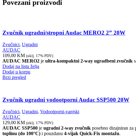
Povezani proizvodi
Zvučnik ugradni/stropni Audac MERO2 2” 20W
Zvučnici
,
Ugradni
AUDAC
109,00
KM
(uklj. 17% PDV)
AUDAC MERO2
je
ultra-kompaktni 2-way ugradbeni zvučnik
s
Dodaj na listu želja
Dodaj u korpu
Brzi pregled
Zvučnik ugradni vodootporni Audac SSP500 20W
Zvučnici
,
Ugradni
,
Vodootporni-vanjski
AUDAC
129,00
KM
(uklj. 17% PDV)
AUDAC SSP500
je
ugradni 2-way zvučnik
posebno dizajniran za 
toplinu (do 100°C)
i pouzdanu
4-vijak Quick-Fix montažu
.