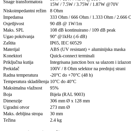
Snage transformatora
15W / 7.5W / 3.75W / 1.87W @70V
Niskoimpedantni režim
8 Ohm
Impedansa
333 Ohm / 666 Ohm / 1.333 Ohm / 2.666 
Osjetljivost
90 dB @ 1W/1m
Maks. SPL
108 dB kontinuirano / 109 dB peak
Ugao pokrivanja
90° @1kHz (-6 dB)
Zaštita
IP65, IEC 60529
Materijal
ABS (UV resistant) + aluminijska maska
Konektori
Quick-connect terminali
Priključna kutija
Integrisana junction box sa ulazom i izlazo
Prekidač
100V / 8 Ohm selektor na prednjoj strani
Radna temperatura
-20°C do +70°C (48 h)
Temperatura skladištenja
10°C do 40°C
Maksimalna vlažnost
95%
Boja
Bijela (RAL 9003)
Dimenzije
306 mm Ø x 128 mm
Ugradni otvor
273 mm Ø
Maks. debljina stropa
30 mm
Težina
2.4 kg