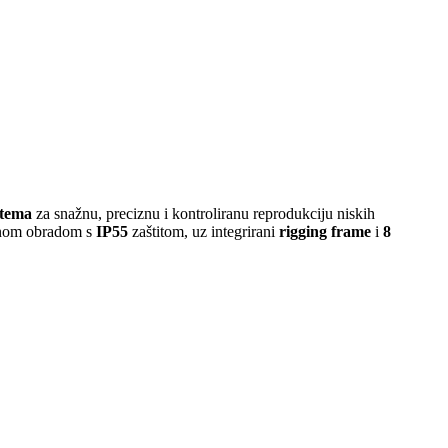
stema
za snažnu, preciznu i kontroliranu reprodukciju niskih
nom obradom s
IP55
zaštitom, uz integrirani
rigging frame
i
8