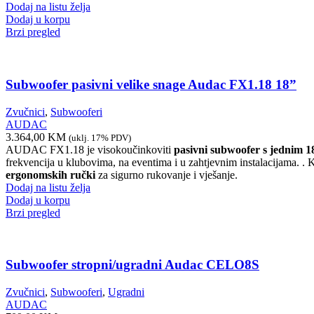
Dodaj na listu želja
Dodaj u korpu
Brzi pregled
Subwoofer pasivni velike snage Audac FX1.18 18”
Zvučnici
,
Subwooferi
AUDAC
3.364,00
KM
(uklj. 17% PDV)
AUDAC FX1.18 je visokoučinkoviti
pasivni subwoofer s jednim 
frekvencija u klubovima, na eventima i u zahtjevnim instalacijama. . 
ergonomskih ručki
za sigurno rukovanje i vješanje.
Dodaj na listu želja
Dodaj u korpu
Brzi pregled
Subwoofer stropni/ugradni Audac CELO8S
Zvučnici
,
Subwooferi
,
Ugradni
AUDAC