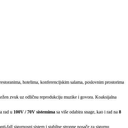
restoranima, hotelima, konferencijskim salama, poslovnim prostorima
notežen zvuk uz odličnu reprodukciju muzike i govora. Koaksijalna
va rad u
100V / 70V sistemima
sa više odabira snage, kao i rad na
8
ti-fall sigurnosni sistem i stabilne stropne nosače za sigurnu