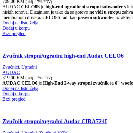
709,00
KM
(uklj. 17% PDV)
AUDAC
CELO8S
je
high-end ugradbeni stropni subwoofer
s in
niskih tonova. Dizajniran je tako da se gotovo
ne vidi u stropu
zahval
membranom drivera. CELO8S radi kao
pasivni subwoofer
uz aktivn
Dodaj na listu želja
Dodaj u korpu
Brzi pregled
Zvučnik stropni/ugradni high-end Audac CELO6
Zvučnici
,
Ugradni
AUDAC
319,00
KM
(uklj. 17% PDV)
AUDAC CELO6
je
High-End 2-way stropni zvučnik
sa
6″ woofe
Dodaj na listu želja
Dodaj u korpu
Brzi pregled
Zvučnik stropni/ugradni Audac CIRA724I
Zvučnici
,
Ugradni
,
Zvučnici 100V