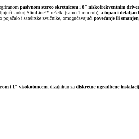
tegriranom
pasivnom stereo skretnicom
i
8″ niskofrekventnim driv
jujući tankoj SlimLine™ rešetki (samo 1 mm rub), a
topao i detaljan
o pojačalo i satelitske zvučnike, omogućavajući
povećanje ili smanjen
rom i 1″ visokotoncem
, dizajniran za
diskretne ugradbene instalaci