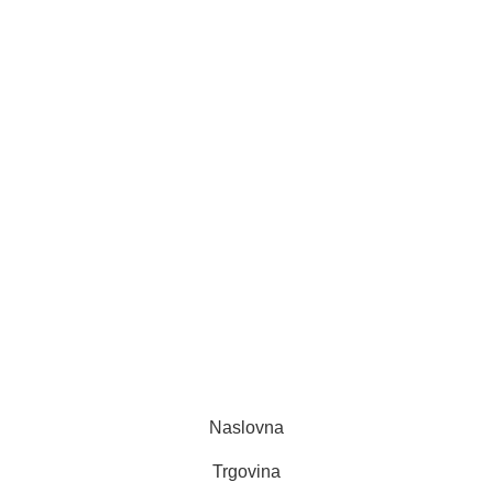
Reference
Novosti
O Nama
Kontakt
Informacije
Način plaćanja
Povrat i reklamacije
Servis
Uslovi kupovine
Copyright © 2010 - 2026
Audio Projekt d.o.o.
Sva prava
zadržana.
Web Development by
Aganović Adem
Naslovna
Trgovina