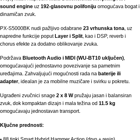
sound engine
uz
192-glasovnu polifoniju
omogućava bogat i
dinamičan zvuk.
PX-S5000BK nudi pažljivo odabrane
23 vrhunska tona
, uz
napredne funkcije poput
Layer i Split
, kao i DSP, reverb i
chorus efekte za dodatno oblikovanje zvuka.
Podržava
Bluetooth Audio i MIDI (WU-BT10 uključen)
,
omogućavajući jednostavno povezivanje sa pametnim
uređajima. Zahvaljujući mogućnosti rada na
baterije ili
adapter
, idealan je za mobilne muzičare i svirku u pokretu.
Ugrađeni zvučnici snage
2 x 8 W
pružaju jasan i balansiran
zvuk, dok kompaktan dizajn i mala težina od
11.5 kg
omogućavaju jednostavan transport.
Ključne prednosti:
• 88 tipki Smart Hybrid Hammer Action (drvo + resin)