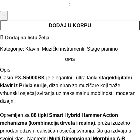
DODAJ U KORPU
Dodaj na listu želja
Kategorije:
Klaviri
,
Muzički instrumenti
,
Stage pianino
OPIS
Opis
Casio
PX-S5000BK
je elegantni i ultra tanki
stage/digitalni
klavir iz Privia serije
, dizajniran za muzičare koji traže
vrhunski osjećaj sviranja uz maksimalnu mobilnost i moderan
dizajn.
Opremljen sa
88 tipki Smart Hybrid Hammer Action
mehanizma (kombinacija drveta i resina)
, pruža izuzetno
prirodan odziv i realističan osjećaj sviranja, što ga izdvaja u
svojoj klasi. Napredni
Multi-Dimensional Morphing AiR