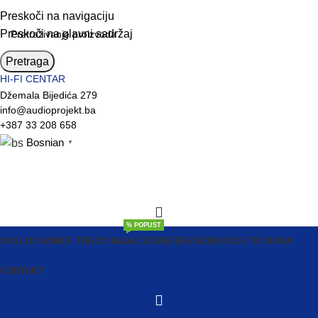
Preskoči na navigaciju
Preskoči na glavni sadržaj
Pretraga
HI-FI CENTAR
Džemala Bijedića 279
info@audioprojekt.ba
+387 33 208 658
Bosnian
▼
% POPUST
NASLOVNA
WEB TRGOVINA
AKCIJE
REFERENCE
NOVOSTI
O NAMA
KONTAKT