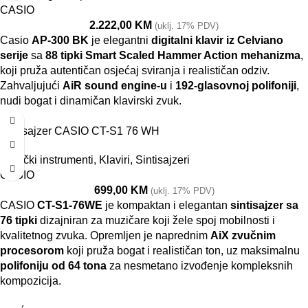
CASIO
2.222,00
KM
(uklj. 17% PDV)
Casio
AP-300 BK
je elegantni
digitalni klavir iz Celviano
serije
sa
88 tipki Smart Scaled Hammer Action mehanizma
,
koji pruža autentičan osjećaj sviranja i realističan odziv.
Zahvaljujući
AiR sound engine-u
i
192-glasovnoj polifoniji
,
nudi bogat i dinamičan klavirski zvuk.
Sintisajzer CASIO CT-S1 76 WH
Muzički instrumenti
,
Klaviri
,
Sintisajzeri
CASIO
699,00
KM
(uklj. 17% PDV)
CASIO
CT-S1-76WE
je kompaktan i elegantan
sintisajzer sa
76 tipki
dizajniran za muzičare koji žele spoj mobilnosti i
kvalitetnog zvuka. Opremljen je naprednim
AiX zvučnim
procesorom
koji pruža bogat i realističan ton, uz maksimalnu
polifoniju od 64 tona
za nesmetano izvođenje kompleksnih
kompozicija.