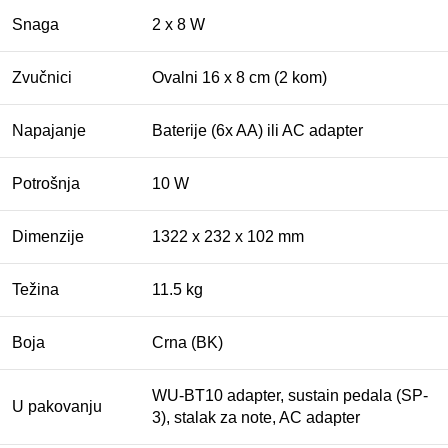
Snaga
2 x 8 W
Zvučnici
Ovalni 16 x 8 cm (2 kom)
Napajanje
Baterije (6x AA) ili AC adapter
Potrošnja
10 W
Dimenzije
1322 x 232 x 102 mm
Težina
11.5 kg
Boja
Crna (BK)
WU-BT10 adapter, sustain pedala (SP-
U pakovanju
3), stalak za note, AC adapter