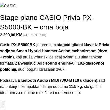
Stage piano CASIO Privia PX-
S5000-BK – crna boja
2.299,00
KM
(uklj. 17% PDV)
Casio
PX-S5000BK
je premium
stage/digitalni klavir iz Privia
serije
sa
Smart Hybrid Hammer Action mehanizmom (drvo
+ resin)
, koji pruža vrhunski osjećaj sviranja u ultra tankom
formatu. Zahvaljujući
AiR sound engine-u
i
192-glasovnoj
polifoniji
, nudi bogat i izražajan zvuk.
Podržava
Bluetooth Audio i MIDI (WU-BT10 uključen)
, rad
na baterije i kompaktan dizajn od samo
11.5 kg
, što ga čini
idealnim za mobilne muzičare i moderni setup.