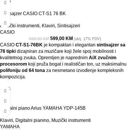
-14%
Sintisajzer CASIO CT-S1 76 BK
Muzički instrumenti
,
Klaviri
,
Sintisajzeri
CASIO
599,00
KM
699,00
KM
(uklj. 17% PDV)
CASIO
CT-S1-76BK
je kompaktan i elegantan
sintisajzer sa
76 tipki
dizajniran za muzičare koji žele spoj mobilnosti i
kvalitetnog zvuka. Opremljen je naprednim
AiX zvučnim
procesorom
koji pruža bogat i realističan ton, uz maksimalnu
polifoniju od 64 tona
za nesmetano izvođenje kompleksnih
kompozicija.
-11%
Digitalni piano Arius YAMAHA YDP-145B
Klaviri
,
Digitalni pianino
,
Muzički instrumenti
YAMAHA