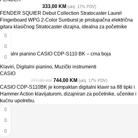
333,00
KM
(uklj. 17% PDV)
FENDER SQUIER Debut Collection Stratocaster Laurel
Fingerboard WPG 2-Color Sunburst je pristupačna električna
gitara klasičnog Stratocaster dizajna, idealna za početnike
-4%
Digitalni pianino CASIO CDP-S110 BK – crna boja
Klaviri
,
Digitalni pianino
,
Muzički instrumenti
CASIO
744,00
KM
777,00
KM
(uklj. 17% PDV)
CASIO CDP-S110BK je kompaktan digitalni klavir sa 88 tipki i
Hammer Action klavijaturom, dizajniran za početnike, učenike i
kućnu upotrebu.