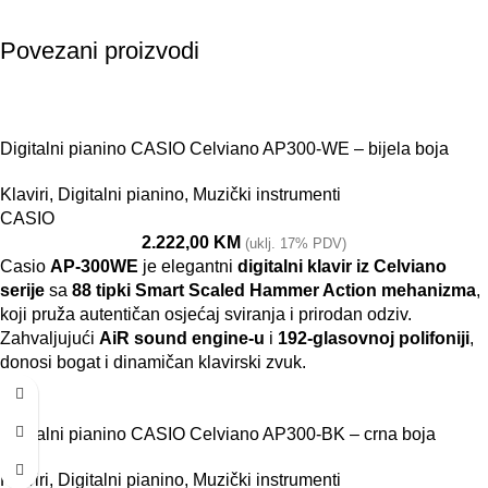
Povezani proizvodi
Digitalni pianino CASIO Celviano AP300-WE – bijela boja
Klaviri
,
Digitalni pianino
,
Muzički instrumenti
CASIO
2.222,00
KM
(uklj. 17% PDV)
Casio
AP-300WE
je elegantni
digitalni klavir iz Celviano
serije
sa
88 tipki Smart Scaled Hammer Action mehanizma
,
koji pruža autentičan osjećaj sviranja i prirodan odziv.
Zahvaljujući
AiR sound engine-u
i
192-glasovnoj polifoniji
,
donosi bogat i dinamičan klavirski zvuk.
Digitalni pianino CASIO Celviano AP300-BK – crna boja
Klaviri
,
Digitalni pianino
,
Muzički instrumenti