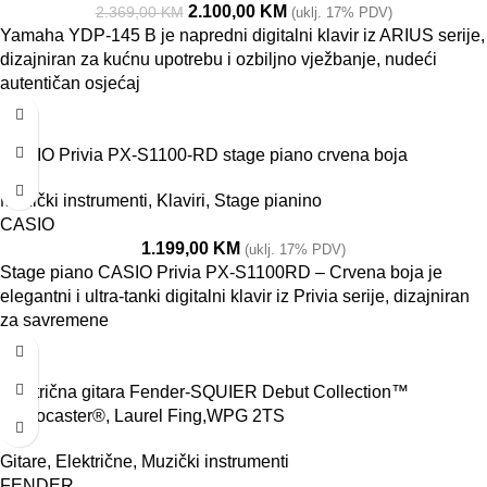
2.100,00
KM
2.369,00
KM
(uklj. 17% PDV)
Yamaha YDP-145 B je napredni digitalni klavir iz ARIUS serije,
dizajniran za kućnu upotrebu i ozbiljno vježbanje, nudeći
autentičan osjećaj
CASIO Privia PX-S1100-RD stage piano crvena boja
Muzički instrumenti
,
Klaviri
,
Stage pianino
CASIO
1.199,00
KM
(uklj. 17% PDV)
Stage piano CASIO Privia PX-S1100RD – Crvena boja je
elegantni i ultra-tanki digitalni klavir iz Privia serije, dizajniran
za savremene
Električna gitara Fender-SQUIER Debut Collection™
Stratocaster®, Laurel Fing,WPG 2TS
Gitare
,
Električne
,
Muzički instrumenti
FENDER