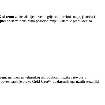
 sistemu
za instalacije i evente gdje su potrebni snaga, jasnoća i
ajući horn
za fleksibilno pozicioniranje. Sistem je predviđen za
ncem
, namijenjen vrhunskoj reprodukciji muzike i govora u
a povezivanje je preko
Gold-Con™ pozlaćenih opružnih stezaljki
.