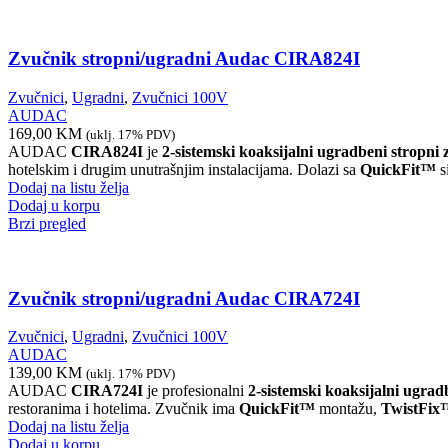
Zvučnik stropni/ugradni Audac CIRA824I
Zvučnici
,
Ugradni
,
Zvučnici 100V
AUDAC
169,00
KM
(uklj. 17% PDV)
AUDAC
CIRA824I
je
2-sistemski koaksijalni ugradbeni stropni
hotelskim i drugim unutrašnjim instalacijama. Dolazi sa
QuickFit™
s
Dodaj na listu želja
Dodaj u korpu
Brzi pregled
Zvučnik stropni/ugradni Audac CIRA724I
Zvučnici
,
Ugradni
,
Zvučnici 100V
AUDAC
139,00
KM
(uklj. 17% PDV)
AUDAC
CIRA724I
je profesionalni
2-sistemski koaksijalni ugrad
restoranima i hotelima. Zvučnik ima
QuickFit™
montažu,
TwistFix
Dodaj na listu želja
Dodaj u korpu