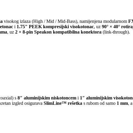
ja
visokog izlaza (High / Mid / Mid-Bass), namijenjena modularnom
FX
jetonac
i
1.75" PEEK kompresijski visokotonac
, uz
90° × 40° rotir
jama
, uz
2 × 8-pin Speakon kompatibilna konektora
(link-through).
oaxial) s
8″ aluminijskim niskotoncem
i
1″ aluminijskim visokoto
iskretan izgled osigurava
SlimLine™ rešetka
s rubom od samo
1 mm
, 