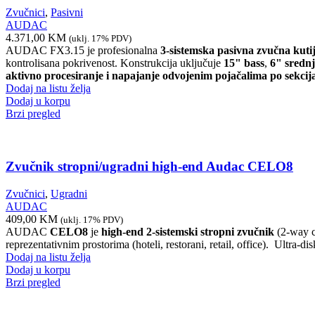
Zvučnici
,
Pasivni
AUDAC
4.371,00
KM
(uklj. 17% PDV)
AUDAC FX3.15 je profesionalna
3-sistemska pasivna zvučna kuti
kontrolisana pokrivenost. Konstrukcija uključuje
15" bass
,
6" sredn
aktivno procesiranje i napajanje odvojenim pojačalima po sekci
Dodaj na listu želja
Dodaj u korpu
Brzi pregled
Zvučnik stropni/ugradni high-end Audac CELO8
Zvučnici
,
Ugradni
AUDAC
409,00
KM
(uklj. 17% PDV)
AUDAC
CELO8
je
high-end 2-sistemski stropni zvučnik
(2-way c
reprezentativnim prostorima (hoteli, restorani, retail, office). Ultra-d
Dodaj na listu želja
Dodaj u korpu
Brzi pregled