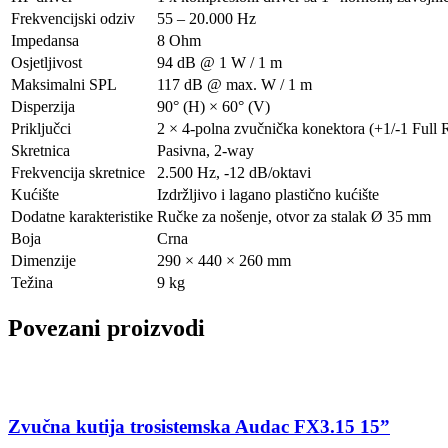
Frekvencijski odziv
55 – 20.000 Hz
Impedansa
8 Ohm
Osjetljivost
94 dB @ 1 W / 1 m
Maksimalni SPL
117 dB @ max. W / 1 m
Disperzija
90° (H) × 60° (V)
Priključci
2 × 4-polna zvučnička konektora (+1/-1 Full 
Skretnica
Pasivna, 2-way
Frekvencija skretnice
2.500 Hz, -12 dB/oktavi
Kućište
Izdržljivo i lagano plastično kućište
Dodatne karakteristike
Ručke za nošenje, otvor za stalak Ø 35 mm
Boja
Crna
Dimenzije
290 × 440 × 260 mm
Težina
9 kg
Povezani proizvodi
Zvučna kutija trosistemska Audac FX3.15 15”