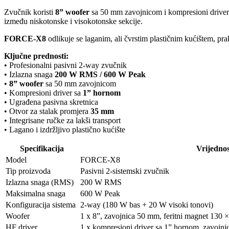
Zvučnik koristi
8” woofer
sa 50 mm zavojnicom i kompresioni drive
između niskotonske i visokotonske sekcije.
FORCE-X8
odlikuje se laganim, ali čvrstim plastičnim kućištem, p
Ključne prednosti:
• Profesionalni pasivni 2-way zvučnik
• Izlazna snaga
200 W RMS / 600 W Peak
•
8” woofer
sa 50 mm zavojnicom
• Kompresioni driver sa
1” hornom
• Ugrađena pasivna skretnica
• Otvor za stalak promjera
35 mm
• Integrisane ručke za lakši transport
• Lagano i izdržljivo plastično kućište
Specifikacija
Vrijednos
Model
FORCE-X8
Tip proizvoda
Pasivni 2-sistemski zvučnik
Izlazna snaga (RMS)
200 W RMS
Maksimalna snaga
600 W Peak
Konfiguracija sistema
2-way (180 W bas + 20 W visoki tonovi)
Woofer
1 x 8”, zavojnica 50 mm, feritni magnet 130
HF driver
1 x kompresioni driver sa 1” hornom, zavojn