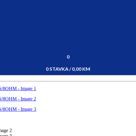
0
0
STAVKA
/
0,00
KM