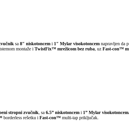
 zvučnik
sa
8″ niskotoncem
i
1″ Mylar visokotoncem
napravljen da pr
istemom montaže i
TwistFix™ mrežicom bez ruba
, uz
Fast-con™ mu
beni stropni zvučnik
, sa
6.5” niskotoncem
i
1” Mylar visokotoncem
™
borderless rešetku i
Fast-con™
multi-tap priključak.