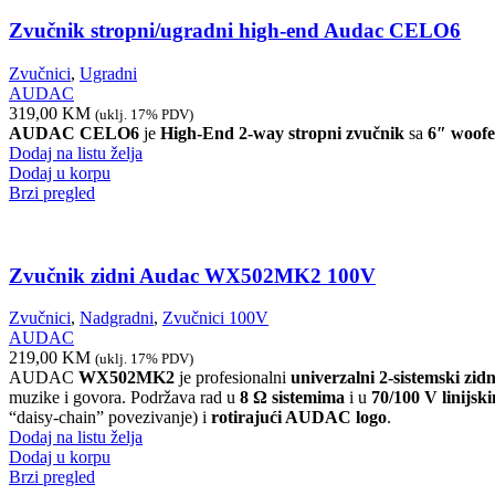
Zvučnik stropni/ugradni high-end Audac CELO6
Zvučnici
,
Ugradni
AUDAC
319,00
KM
(uklj. 17% PDV)
AUDAC CELO6
je
High-End 2-way stropni zvučnik
sa
6″ woofe
Dodaj na listu želja
Dodaj u korpu
Brzi pregled
Zvučnik zidni Audac WX502MK2 100V
Zvučnici
,
Nadgradni
,
Zvučnici 100V
AUDAC
219,00
KM
(uklj. 17% PDV)
AUDAC
WX502MK2
je profesionalni
univerzalni 2-sistemski zid
muzike i govora. Podržava rad u
8 Ω sistemima
i u
70/100 V linijsk
“daisy-chain” povezivanje) i
rotirajući AUDAC logo
.
Dodaj na listu želja
Dodaj u korpu
Brzi pregled