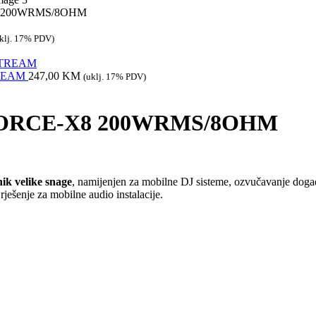
X8 200WRMS/8OHM
klj. 17% PDV)
TREAM
247,00
KM
(uklj. 17% PDV)
 FORCE-X8 200WRMS/8OHM
nik velike snage
, namijenjen za mobilne DJ sisteme, ozvučavanje događa
ješenje za mobilne audio instalacije.