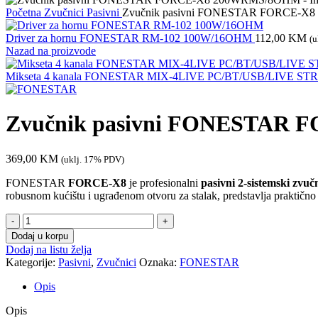
Početna
Zvučnici
Pasivni
Zvučnik pasivni FONESTAR FORCE-
Driver za hornu FONESTAR RM-102 100W/16OHM
112,00
KM
(u
Nazad na proizvode
Mikseta 4 kanala FONESTAR MIX-4LIVE PC/BT/USB/LIVE S
Zvučnik pasivni FONESTAR
369,00
KM
(uklj. 17% PDV)
FONESTAR
FORCE-X8
je profesionalni
pasivni 2-sistemski zvuč
robusnom kućištu i ugrađenom otvoru za stalak, predstavlja praktično r
Zvučnik
pasivni
Dodaj u korpu
FONESTAR
Dodaj na listu želja
FORCE-
Kategorije:
Pasivni
,
Zvučnici
Oznaka:
FONESTAR
X8
200WRMS/8OHM
Opis
količina
Opis