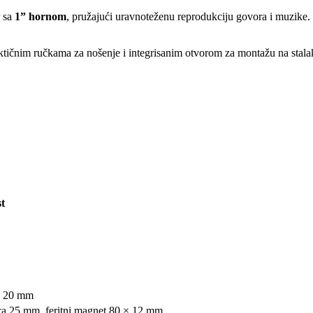
r sa
1” hornom
, pružajući uravnoteženu reprodukciju govora i muzike.
raktičnim ručkama za nošenje i integrisanim otvorom za montažu na sta
t
 × 20 mm
ica 25 mm, feritni magnet 80 × 12 mm