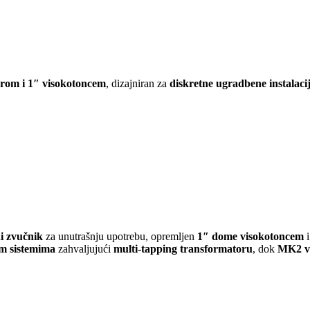
rom i 1″ visokotoncem
, dizajniran za
diskretne ugradbene instalaci
ni zvučnik
za unutrašnju upotrebu, opremljen
1″ dome visokotoncem
im sistemima
zahvaljujući
multi-tapping transformatoru
, dok
MK2 ve