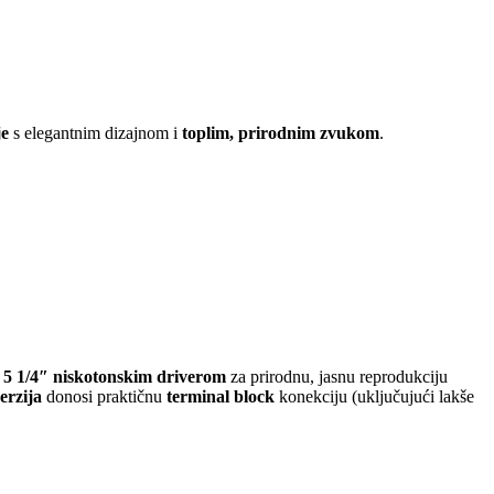
je
s elegantnim dizajnom i
toplim, prirodnim zvukom
.
i
5 1/4″ niskotonskim driverom
za prirodnu, jasnu reprodukciju
rzija
donosi praktičnu
terminal block
konekciju (uključujući lakše