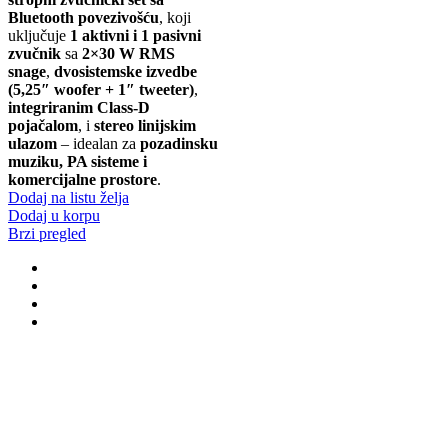
Bluetooth povezivošću
, koji
uključuje
1 aktivni i 1 pasivni
zvučnik
sa
2×30 W RMS
snage
,
dvosistemske izvedbe
(5,25″ woofer + 1″ tweeter)
,
integriranim Class-D
pojačalom
, i
stereo linijskim
ulazom
– idealan za
pozadinsku
muziku, PA sisteme i
komercijalne prostore
.
Dodaj na listu želja
Dodaj u korpu
Brzi pregled