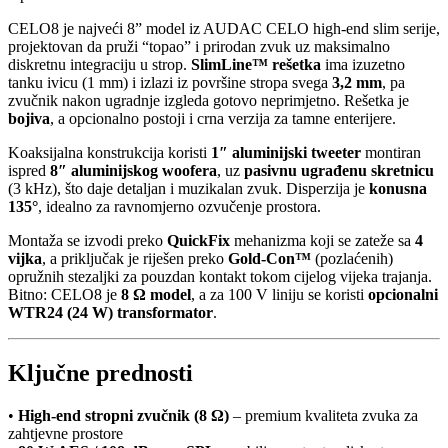
CELO8 je najveći 8” model iz AUDAC CELO high-end slim serije,
projektovan da pruži “topao” i prirodan zvuk uz maksimalno
diskretnu integraciju u strop.
SlimLine™ rešetka
ima izuzetno
tanku ivicu (1 mm) i izlazi iz površine stropa svega
3,2 mm
, pa
zvučnik nakon ugradnje izgleda gotovo neprimjetno. Rešetka je
bojiva
, a opcionalno postoji i crna verzija za tamne enterijere.
Koaksijalna konstrukcija koristi
1″ aluminijski tweeter
montiran
ispred
8″ aluminijskog woofera
, uz
pasivnu ugrađenu skretnicu
(3 kHz), što daje detaljan i muzikalan zvuk. Disperzija je
konusna
135°
, idealno za ravnomjerno ozvučenje prostora.
Montaža se izvodi preko
QuickFix
mehanizma koji se zateže sa
4
vijka
, a priključak je riješen preko
Gold-Con™
(pozlaćenih)
opružnih stezaljki za pouzdan kontakt tokom cijelog vijeka trajanja.
Bitno: CELO8 je
8 Ω model
, a za 100 V liniju se koristi
opcionalni
WTR24 (24 W) transformator
.
Ključne prednosti
•
High-end stropni zvučnik (8 Ω)
– premium kvaliteta zvuka za
zahtjevne prostore