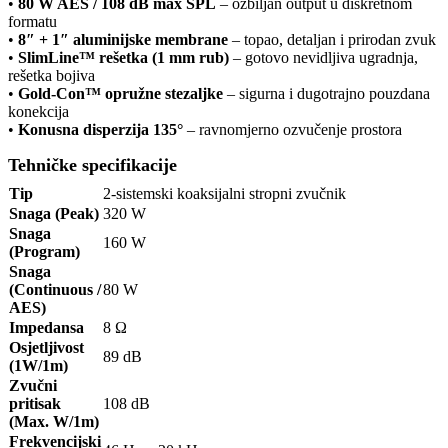
•
80 W AES / 108 dB max SPL
– ozbiljan output u diskretnom
formatu
•
8″ + 1″ aluminijske membrane
– topao, detaljan i prirodan zvuk
•
SlimLine™ rešetka (1 mm rub)
– gotovo nevidljiva ugradnja,
rešetka bojiva
•
Gold-Con™ opružne stezaljke
– sigurna i dugotrajno pouzdana
konekcija
•
Konusna disperzija 135°
– ravnomjerno ozvučenje prostora
Tehničke specifikacije
Tip
2-sistemski koaksijalni stropni zvučnik
Snaga (Peak)
320 W
Snaga
160 W
(Program)
Snaga
(Continuous /
80 W
AES)
Impedansa
8 Ω
Osjetljivost
89 dB
(1W/1m)
Zvučni
pritisak
108 dB
(Max. W/1m)
Frekvencijski