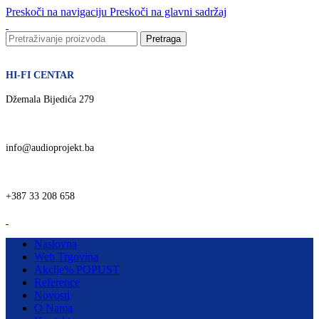
Preskoči na navigaciju
Preskoči na glavni sadržaj
Pretraga
HI-FI CENTAR
Džemala Bijedića 279
info@audioprojekt.ba
+387 33 208 658
Naslovna
Web Trgovina
Akcije
% POPUST
Reference
Novosti
O Nama