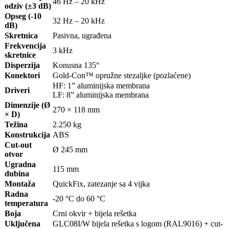
46 Hz – 20 kHz
odziv (±3 dB)
Opseg (-10
32 Hz – 20 kHz
dB)
Skretnica
Pasivna, ugrađena
Frekvencija
3 kHz
skretnice
Disperzija
Konusna 135°
Konektori
Gold-Con™ opružne stezaljke (pozlaćene)
HF: 1” aluminijska membrana
Driveri
LF: 8” aluminijska membrana
Dimenzije (Ø
270 × 118 mm
× D)
Težina
2.250 kg
Konstrukcija
ABS
Cut-out
Ø 245 mm
otvor
Ugradna
115 mm
dubina
Montaža
QuickFix, zatezanje sa 4 vijka
Radna
-20 °C do 60 °C
temperatura
Boja
Crni okvir + bijela rešetka
Uključena
GLC08I/W bijela rešetka s logom (RAL9016) + cut-