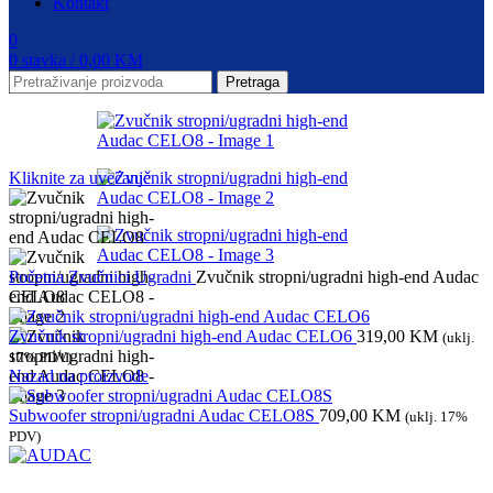
Kontakt
0
0
stavka
/
0,00
KM
Pretraga
Kliknite za uvećanje
Početna
Zvučnici
Ugradni
Zvučnik stropni/ugradni high-end Audac
CELO8
Zvučnik stropni/ugradni high-end Audac CELO6
319,00
KM
(uklj.
17% PDV)
Nazad na proizvode
Subwoofer stropni/ugradni Audac CELO8S
709,00
KM
(uklj. 17%
PDV)