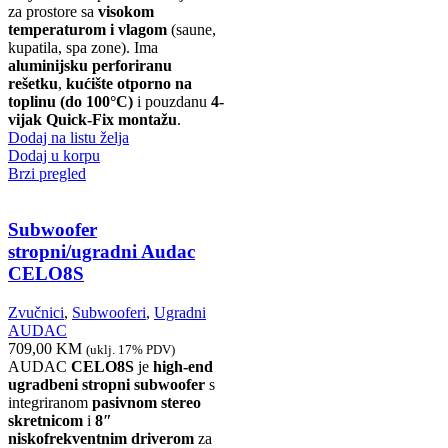
za prostore sa
visokom
temperaturom i vlagom
(saune,
kupatila, spa zone). Ima
aluminijsku perforiranu
rešetku
,
kućište otporno na
toplinu (do 100°C)
i pouzdanu
4-
vijak Quick-Fix montažu
.
Dodaj na listu želja
Dodaj u korpu
Brzi pregled
Subwoofer
stropni/ugradni Audac
CELO8S
Zvučnici
,
Subwooferi
,
Ugradni
AUDAC
709,00
KM
(uklj. 17% PDV)
AUDAC
CELO8S
je
high-end
ugradbeni stropni subwoofer
s
integriranom
pasivnom stereo
skretnicom
i
8″
niskofrekventnim driverom
za