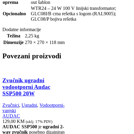
oprema
out šablon
WTR24 – 24 W 100 V linijski transformator;
Opcionalno
GLC08I/B crna rešetka s logom (RAL9005);
GLC08/P bojiva rešetka
Dodatne informacije
Težina
2,25 kg
Dimenzije
270 × 270 × 118 mm
Povezani proizvodi
Zvučnik ugradni
vodootporni Audac
SSP500 20W
Zvučnici
,
Ugradni
,
Vodootporni-
vanjski
AUDAC
129,00
KM
(uklj. 17% PDV)
AUDAC SSP500
je
ugradni 2-
way zvučnik
posebno dizajniran