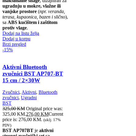
maksimalne snage
, dizajniran za
ugradnju u mokre, vlažne ili
vanjske prostore
(
npr. veranda,
terasa, kupaonica, bazen i slično
),
sa
ABS kućištem i zaštitom
protiv vlage
.
Dodaj na listu želja
Dodaj u korpu
Brzi pregled
-15%
Aktivni Bluetooth
zvučnici BST AP707-BT
15 cm / 2×30W
Zvučnici
,
Aktivni
,
Bluetooth
zvučnici
,
Ugradni
BST
325,00
KM
Original price was:
325,00 KM.
276,00
KM
Current
price is: 276,00 KM.
(uklj. 17%
PDV)
BST AP707BT
je
aktivni
stropni zvučnički set sa