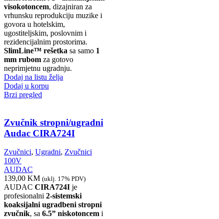
visokotoncem
, dizajniran za
vrhunsku reprodukciju muzike i
govora u hotelskim,
ugostiteljskim, poslovnim i
rezidencijalnim prostorima.
SlimLine™ rešetka
sa samo
1
mm rubom
za gotovo
neprimjetnu ugradnju.
Dodaj na listu želja
Dodaj u korpu
Brzi pregled
Zvučnik stropni/ugradni
Audac CIRA724I
Zvučnici
,
Ugradni
,
Zvučnici
100V
AUDAC
139,00
KM
(uklj. 17% PDV)
AUDAC
CIRA724I
je
profesionalni
2-sistemski
koaksijalni ugradbeni stropni
zvučnik
, sa
6.5” niskotoncem
i