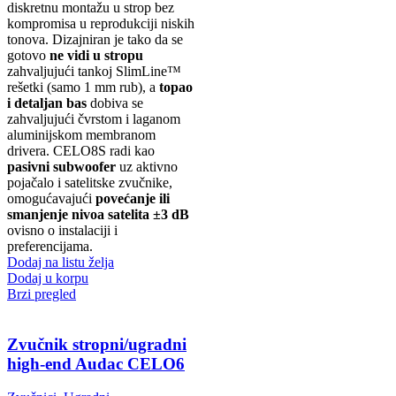
diskretnu montažu u strop bez
kompromisa u reprodukciji niskih
tonova. Dizajniran je tako da se
gotovo
ne vidi u stropu
zahvaljujući tankoj SlimLine™
rešetki (samo 1 mm rub), a
topao
i detaljan bas
dobiva se
zahvaljujući čvrstom i laganom
aluminijskom membranom
drivera. CELO8S radi kao
pasivni subwoofer
uz aktivno
pojačalo i satelitske zvučnike,
omogućavajući
povećanje ili
smanjenje nivoa satelita ±3 dB
ovisno o instalaciji i
preferencijama.
Dodaj na listu želja
Dodaj u korpu
Brzi pregled
Zvučnik stropni/ugradni
high-end Audac CELO6