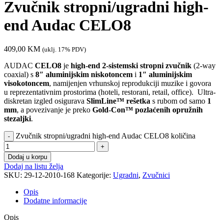
Zvučnik stropni/ugradni high-
end Audac CELO8
409,00
KM
(uklj. 17% PDV)
AUDAC
CELO8
je
high-end 2-sistemski stropni zvučnik
(2-way
coaxial) s
8″ aluminijskim niskotoncem
i
1″ aluminijskim
visokotoncem
, namijenjen vrhunskoj reprodukciji muzike i govora
u reprezentativnim prostorima (hoteli, restorani, retail, office). Ultra-
diskretan izgled osigurava
SlimLine™ rešetka
s rubom od samo
1
mm
, a povezivanje je preko
Gold-Con™ pozlaćenih opružnih
stezaljki
.
Zvučnik stropni/ugradni high-end Audac CELO8 količina
Dodaj u korpu
Dodaj na listu želja
SKU:
29-12-2010-168
Kategorije:
Ugradni
,
Zvučnici
Opis
Dodatne informacije
Opis