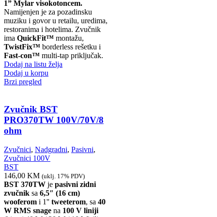
1” Mylar visokotoncem.
Namijenjen je za pozadinsku
muziku i govor u retailu, uredima,
restoranima i hotelima. Zvučnik
ima
QuickFit™
montažu,
TwistFix™
borderless rešetku i
Fast-con™
multi-tap priključak.
Dodaj na listu želja
Dodaj u korpu
Brzi pregled
Zvučnik BST
PRO370TW 100V/70V/8
ohm
Zvučnici
,
Nadgradni
,
Pasivni
,
Zvučnici 100V
BST
146,00
KM
(uklj. 17% PDV)
BST 370TW
je
pasivni zidni
zvučnik
sa
6,5″ (16 cm)
wooferom
i 1''
tweeterom
, sa
40
W RMS snage
na
100 V liniji