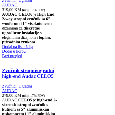
Zvučnici
,
Ugradni
AUDAC
319,00
KM
(uklj. 17% PDV)
AUDAC CELO6
je
High-End
2-way stropni zvučnik
sa
6″
wooferom i 1″ visokotoncem
,
dizajniran za
diskretne
ugradbene instalacije
s
elegantnim dizajnom i
toplim,
prirodnim zvukom
.
Dodaj na listu želja
Dodaj u korpu
Brzi pregled
Zvučnik stropni/ugradni
high-end Audac CELO5
Zvučnici
,
Ugradni
AUDAC
279,00
KM
(uklj. 17% PDV)
AUDAC
CELO5
je
high-end 2-
sistemski stropni zvučnik s
kutijom
sa
5″ aluminijskim
niskotoncem
i
1″ aluminijskim