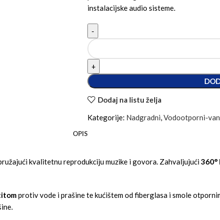
instalacijske audio sisteme.
DOD
Dodaj na listu želja
Kategorije:
Nadgradni
,
Vodootporni-van
OPIS
 pružajući kvalitetnu reprodukciju muzike i govora. Zahvaljujući
360° 
titom
protiv vode i prašine te kućištem od fiberglasa i smole otporni
ine.