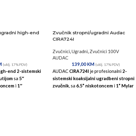
ugradni high-end
Zvučnik stropni/ugradni Audac
CIRA724I
Zvučnici
,
Ugradni
,
Zvučnici 100V
AUDAC
M
139,00
KM
(uklj. 17% PDV)
(uklj. 17% PDV)
igh-end 2-sistemski
AUDAC
CIRA724I
je profesionalni
2-
utijom
sa
5″
sistemski koaksijalni ugradbeni stropni
otoncem
i
1″
zvučnik
, sa
6.5” niskotoncem
i
1” Mylar
kotoncem
, dizajniran za
visokotoncem.
Namijenjen je za
ju muzike i govora u
pozadinsku muziku i govor u retailu,
jskim, poslovnim i
uredima, restoranima i hotelima. Zvučnik
storima.
SlimLine™
ima
QuickFit™
montažu,
TwistFix™
mm rubom
za gotovo
borderless rešetku i
Fast-con™
multi-tap
u.
priključak.