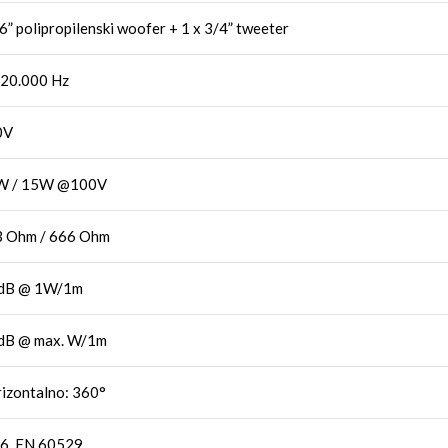
 6” polipropilenski woofer + 1 x 3/4” tweeter
20.000 Hz
0V
W / 15W @100V
 Ohm / 666 Ohm
 dB @ 1W/1m
dB @ max. W/1m
izontalno: 360°
6, EN 60529