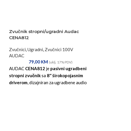
Zvučnik stropni/ugradni Audac
CENA812
Zvučnici
,
Ugradni
,
Zvučnici 100V
AUDAC
79,00
KM
(uklj. 17% PDV)
AUDAC
CENA812
je
pasivni ugradbeni
stropni zvučnik
sa
8″ širokopojasnim
driverom
, dizajniran za ugradbene audio
instalacije u prostorima kao što su uredi,
retail, restorani i poslovni objekti. Zvučnik
nudi
20 W kontinuirane snage (AES)
,
40
Zvučnik strop
W program snage
,
99 dB osjetljivost
i
CENA706
112 dB maksimalnog SPL-a
, te dolazi sa
ugrađenim 100 V linijskim
Zvučnici
,
Ugradn