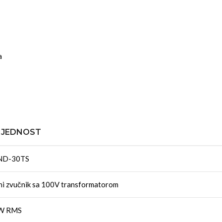
a
IJEDNOST
ND-30TS
ni zvučnik sa 100V transformatorom
W RMS