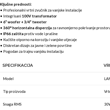
Ključne prednosti:
• Profesionalni vrtni zvučnik za vanjske instalacije
• Integrisani
100V transformator
•
6” woofer + 3/4” tweeter
•
360° horizontalna disperzija
za ravnomjerno pokrivanje prostor
•
IP66 zaštita
protiv vode i prašine
• Kućište otporno na koroziju i vanjske utjecaje
• Diskretan dizajn za javne i zelene površine
• Pogodan za trajnu vanjsku instalaciju
SPECIFIKACIJA
VR
Model
LA
Tip proizvoda
Vrt
Snaga RMS
30