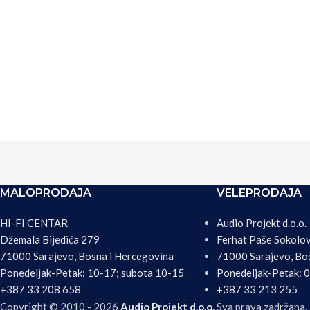
MALOPRODAJA
VELEPRODAJA
HI-FI CENTAR
Audio Projekt d.o.o.
Džemala Bijedića 279
Ferhat Paše Sokolo
71000 Sarajevo, Bosna i Hercegovina
71000 Sarajevo, Bo
Ponedeljak-Petak: 10-17; subota 10-15
Ponedeljak-Petak: 
+387 33 208 658
+387 33 213 255
Copyright © 2010 - 2026
Audio Projekt d.o.o.
Sva prava zadržana.