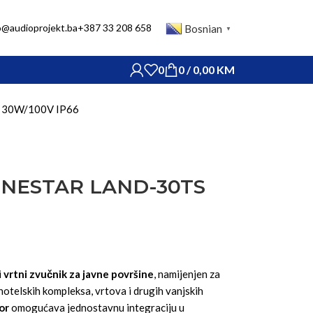
o@audioprojekt.ba
+387 33 208 658
Bosnian
▼
0
0
/
0,00
KM
S 30W/100V IP66
FONESTAR LAND-30TS
i
vrtni zvučnik za javne površine
, namijenjen za
hotelskih kompleksa, vrtova i drugih vanjskih
or
omogućava jednostavnu integraciju u