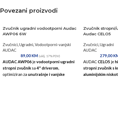
Povezani proizvodi
Zvučnik ugradni vodootporni Audac
Zvučnik stropni/
AWP06 6W
Audac CELO5
Zvučnici
,
Ugradni
,
Vodootporni-vanjski
Zvučnici
,
Ugradni
AUDAC
AUDAC
89,00
KM
279,00
K
(uklj. 17% PDV)
AUDAC AWP06
je
vodootporni ugradni
AUDAC
CELO5
je
h
stropni zvučnik
sa
4″ driverom
,
stropni zvučnik s k
optimiziran za
unutrašnje i vanjske
aluminijskim nisk
prostore sa vlagom ili prskanjem vode
aluminijskim viso
(IP65), a može raditi i u
8 Ω sistemima
i u
vrhunsku reprodukci
100 V PA distribuciji
.
hotelskim, ugostitel
rezidencijalnim pro
rešetka
sa samo
1 
neprimjetnu ugradnj