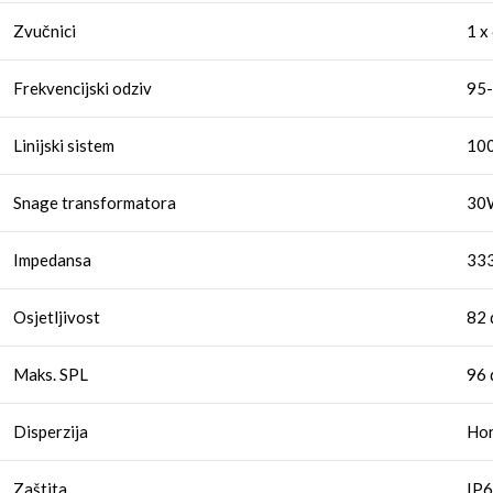
Zvučnici
1 x
Frekvencijski odziv
95-
Linijski sistem
10
Snage transformatora
30
Impedansa
333
Osjetljivost
82
Maks. SPL
96 
Disperzija
Hor
Zaštita
IP6