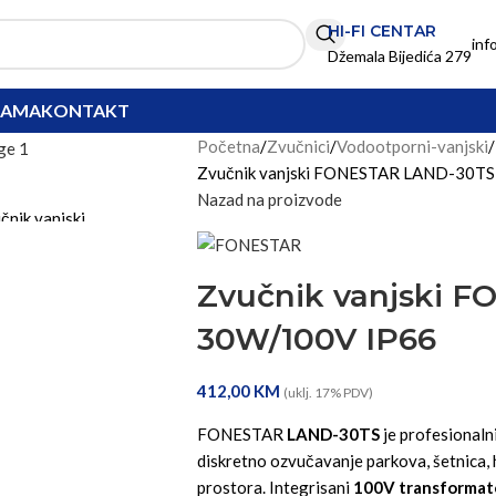
HI-FI CENTAR
inf
Džemala Bijedića 279
NAMA
KONTAKT
Početna
Zvučnici
Vodootporni-vanjski
Zvučnik vanjski FONESTAR LAND-30T
Nazad na proizvode
Zvučnik vanjski 
30W/100V IP66
412,00
KM
(uklj. 17% PDV)
FONESTAR
LAND-30TS
je profesionaln
diskretno ozvučavanje parkova, šetnica, 
prostora. Integrisani
100V transformat