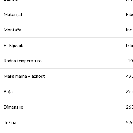
Materijal
Fib
Montaža
Ino
Priključak
Izl
Radna temperatura
-10
Maksimalna vlažnost
<9
Boja
Zel
Dimenzije
265
Težina
5.6