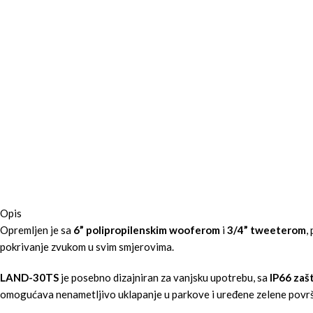
Opis
Opremljen je sa
6” polipropilenskim wooferom
i
3/4” tweeterom
,
pokrivanje zvukom u svim smjerovima.
LAND-30TS
je posebno dizajniran za vanjsku upotrebu, sa
IP66 zaš
omogućava nenametljivo uklapanje u parkove i uređene zelene površ