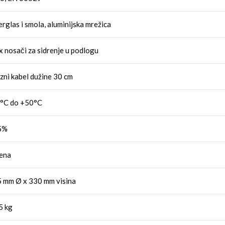
erglas i smola, aluminijska mrežica
x nosači za sidrenje u podlogu
azni kabel dužine 30 cm
°C do +50°C
5%
ena
 mm Ø x 330 mm visina
5 kg