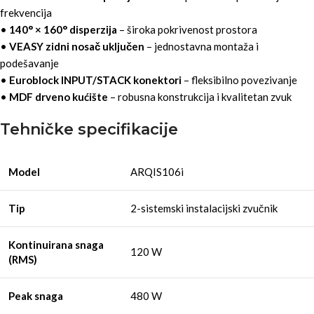
frekvencija
•
140° × 160° disperzija
– široka pokrivenost prostora
•
VEASY zidni nosač uključen
– jednostavna montaža i
podešavanje
•
Euroblock INPUT/STACK konektori
– fleksibilno povezivanje
•
MDF drveno kućište
– robusna konstrukcija i kvalitetan zvuk
Tehničke specifikacije
Model
ARQIS106i
Tip
2-sistemski instalacijski zvučnik
Kontinuirana snaga
120 W
(RMS)
Peak snaga
480 W