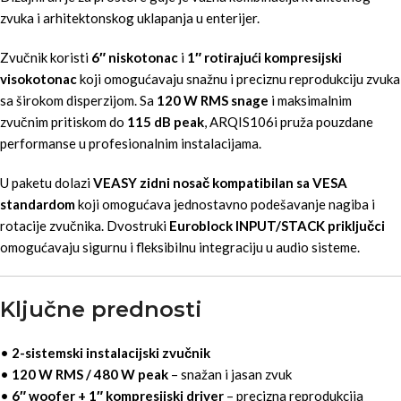
zvuka i arhitektonskog uklapanja u enterijer.
Zvučnik koristi
6″ niskotonac
i
1″ rotirajući kompresijski
visokotonac
koji omogućavaju snažnu i preciznu reprodukciju zvuka
sa širokom disperzijom. Sa
120 W RMS snage
i maksimalnim
zvučnim pritiskom do
115 dB peak
, ARQIS106i pruža pouzdane
performanse u profesionalnim instalacijama.
U paketu dolazi
VEASY zidni nosač kompatibilan sa VESA
standardom
koji omogućava jednostavno podešavanje nagiba i
rotacije zvučnika. Dvostruki
Euroblock INPUT/STACK priključci
omogućavaju sigurnu i fleksibilnu integraciju u audio sisteme.
Ključne prednosti
•
2-sistemski instalacijski zvučnik
•
120 W RMS / 480 W peak
– snažan i jasan zvuk
•
6″ woofer + 1″ kompresijski driver
– precizna reprodukcija