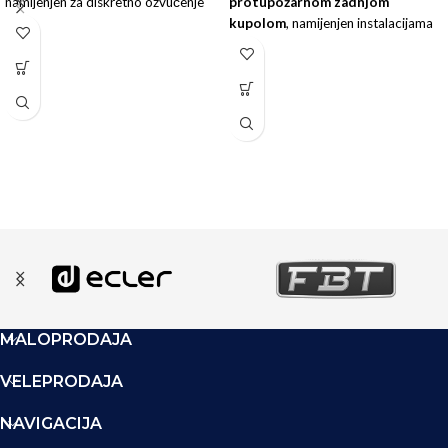
namijenjen za diskretno ozvučenje
protupožarnom zadnjom
manjih prostora gdje je potrebna
kupolom
, namijenjen instalacijama
čista reprodukcija govora i
koje zahtijevaju
visok nivo
pozadinske muzike
.
sigurnosti
, jasnu reprodukciju
govora i kompatibilnost sa
100 V
PA sistemima
i
8 Ω
instalacijama.
MALOPRODAJA
VELEPRODAJA
NAVIGACIJA