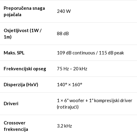
Preporučena snaga
240 W
pojačala
Osjetljivost (1W /
88 dB
1m)
Maks. SPL
109 dB continuous / 115 dB peak
Frekvencijski opseg
75 Hz – 20 kHz
Disperzija (HxV)
140° × 160°
1 × 6″ woofer + 1″ kompresijski driver
Driveri
(rotirajući)
Crossover
3.2 kHz
frekvencija