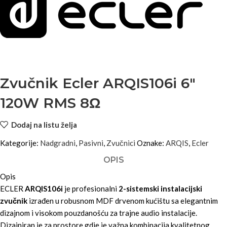
Zvučnik Ecler ARQIS106i 6″
120W RMS 8Ω
Dodaj na listu želja
Kategorije:
Nadgradni
,
Pasivni
,
Zvučnici
Oznake:
ARQIS
,
Ecler
OPIS
Opis
ECLER
ARQIS106i
je profesionalni
2-sistemski instalacijski
zvučnik
izrađen u robusnom MDF drvenom kućištu sa elegantnim
dizajnom i visokom pouzdanošću za trajne audio instalacije.
Dizajniran je za prostore gdje je važna kombinacija kvalitetnog