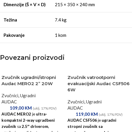
Dimenzije (Š × V × D)
215 × 350 × 240 mm
Težina
7.4 kg
Pakovanje
1 kom
Povezani proizvodi
Zvučnik ugradni/stropni
Zvučnik vatrootporni
Audac MERO2 2” 20W
evakuacijski Audac CSF506
6W
Zvučnici
,
Ugradni
AUDAC
Zvučnici
,
Ugradni
109,00
KM
AUDAC
(uklj. 17% PDV)
119,00
KM
AUDAC MERO2
je
ultra-
(uklj. 17% PDV)
kompaktni 2-way ugradbeni
AUDAC CSF506
je
ugradni
zvučnik
sa
2.5″ driverom
,
stropni zvučnik sa