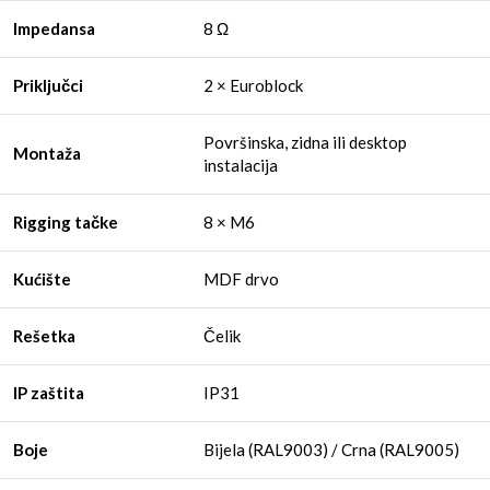
Impedansa
8 Ω
Priključci
2 × Euroblock
Površinska, zidna ili desktop
Montaža
instalacija
Rigging tačke
8 × M6
Kućište
MDF drvo
Rešetka
Čelik
IP zaštita
IP31
Boje
Bijela (RAL9003) / Crna (RAL9005)