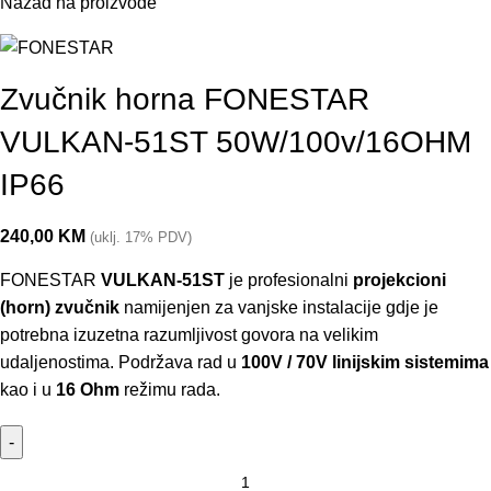
Nazad na proizvode
Zvučnik horna FONESTAR
VULKAN-51ST 50W/100v/16OHM
IP66
240,00
KM
(uklj. 17% PDV)
FONESTAR
VULKAN-51ST
je profesionalni
projekcioni
(horn) zvučnik
namijenjen za vanjske instalacije gdje je
potrebna izuzetna razumljivost govora na velikim
udaljenostima. Podržava rad u
100V / 70V linijskim sistemima
kao i u
16 Ohm
režimu rada.