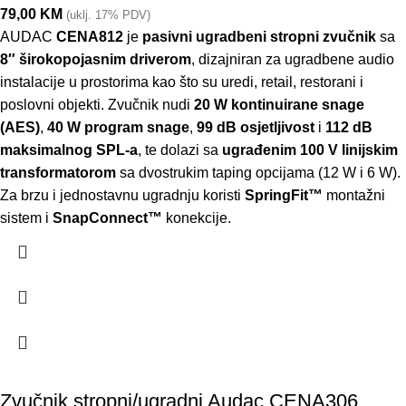
79,00
KM
(uklj. 17% PDV)
AUDAC
CENA812
je
pasivni ugradbeni stropni zvučnik
sa
8″ širokopojasnim driverom
, dizajniran za ugradbene audio
instalacije u prostorima kao što su uredi, retail, restorani i
poslovni objekti. Zvučnik nudi
20 W kontinuirane snage
(AES)
,
40 W program snage
,
99 dB osjetljivost
i
112 dB
maksimalnog SPL-a
, te dolazi sa
ugrađenim 100 V linijskim
transformatorom
sa dvostrukim taping opcijama (12 W i 6 W).
Za brzu i jednostavnu ugradnju koristi
SpringFit™
montažni
sistem i
SnapConnect™
konekcije.
Zvučnik stropni/ugradni Audac CENA306