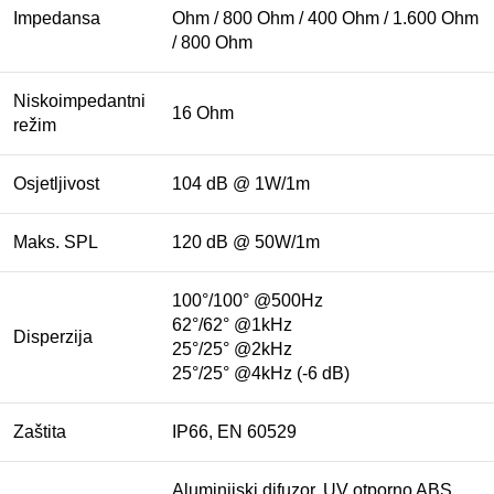
Impedansa
Ohm / 800 Ohm / 400 Ohm / 1.600 Ohm
/ 800 Ohm
Niskoimpedantni
16 Ohm
režim
Osjetljivost
104 dB @ 1W/1m
Maks. SPL
120 dB @ 50W/1m
100°/100° @500Hz
62°/62° @1kHz
Disperzija
25°/25° @2kHz
25°/25° @4kHz (-6 dB)
Zaštita
IP66, EN 60529
Aluminijski difuzor, UV otporno ABS