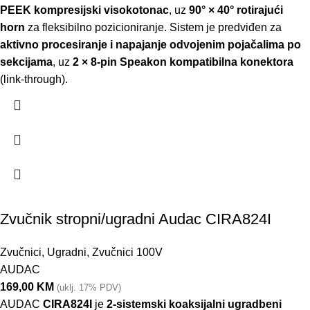
PEEK kompresijski visokotonac
, uz
90° × 40° rotirajući
horn
za fleksibilno pozicioniranje. Sistem je predviđen za
aktivno procesiranje i napajanje odvojenim pojačalima po
sekcijama
, uz
2 × 8-pin Speakon kompatibilna konektora
(link-through).
Zvučnik stropni/ugradni Audac CIRA824I
Zvučnici
,
Ugradni
,
Zvučnici 100V
AUDAC
169,00
KM
(uklj. 17% PDV)
AUDAC
CIRA824I
je
2-sistemski koaksijalni ugradbeni