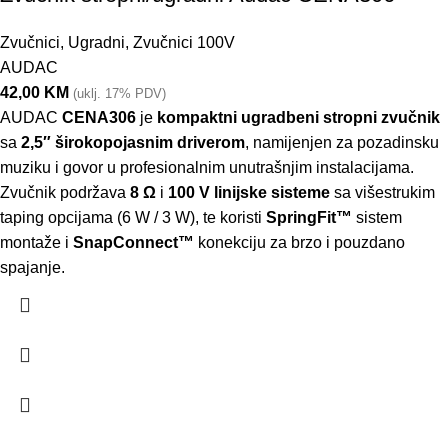
Zvučnici
,
Ugradni
,
Zvučnici 100V
AUDAC
42,00
KM
(uklj. 17% PDV)
AUDAC
CENA306
je
kompaktni ugradbeni stropni zvučnik
sa
2,5″ širokopojasnim driverom
, namijenjen za pozadinsku
muziku i govor u profesionalnim unutrašnjim instalacijama.
Zvučnik podržava
8 Ω
i
100 V linijske sisteme
sa višestrukim
taping opcijama (6 W / 3 W), te koristi
SpringFit™
sistem
montaže i
SnapConnect™
konekciju za brzo i pouzdano
spajanje.