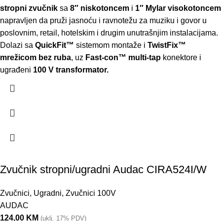
stropni zvučnik
sa
8″ niskotoncem
i
1″ Mylar visokotoncem
napravljen da pruži jasnoću i ravnotežu za muziku i govor u
poslovnim, retail, hotelskim i drugim unutrašnjim instalacijama.
Dolazi sa
QuickFit™
sistemom montaže i
TwistFix™
mrežicom bez ruba
, uz
Fast-con™ multi-tap
konektore i
ugrađeni
100 V transformator.
Zvučnik stropni/ugradni Audac CIRA524I/W
Zvučnici
,
Ugradni
,
Zvučnici 100V
AUDAC
124,00
KM
(uklj. 17% PDV)