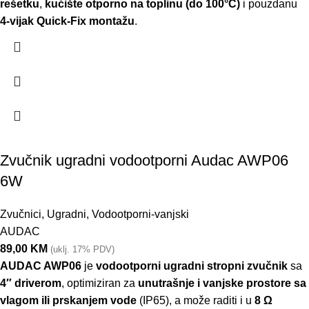
rešetku
,
kućište otporno na toplinu (do 100°C)
i pouzdanu
4-vijak Quick-Fix montažu
.
Zvučnik ugradni vodootporni Audac AWP06
6W
Zvučnici
,
Ugradni
,
Vodootporni-vanjski
AUDAC
89,00
KM
(uklj. 17% PDV)
AUDAC AWP06
je
vodootporni ugradni stropni zvučnik
sa
4″ driverom
, optimiziran za
unutrašnje i vanjske prostore sa
vlagom ili prskanjem vode
(IP65), a može raditi i u
8 Ω