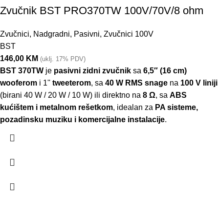
Zvučnik BST PRO370TW 100V/70V/8 ohm
Zvučnici
,
Nadgradni
,
Pasivni
,
Zvučnici 100V
BST
146,00
KM
(uklj. 17% PDV)
BST 370TW
je
pasivni zidni zvučnik
sa
6,5″ (16 cm)
wooferom
i 1''
tweeterom
, sa
40 W RMS snage
na
100 V liniji
(birani 40 W / 20 W / 10 W) ili direktno na
8 Ω
, sa
ABS
kućištem i metalnom rešetkom
, idealan za
PA sisteme,
pozadinsku muziku i komercijalne instalacije
.