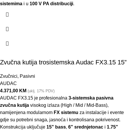
sistemima
i u
100 V PA distribuciji
.
Zvučna kutija trosistemska Audac FX3.15 15”
Zvučnici
,
Pasivni
AUDAC
4.371,00
KM
(uklj. 17% PDV)
AUDAC FX3.15 je profesionalna
3-sistemska pasivna
zvučna kutija
visokog izlaza (High / Mid / Mid-Bass),
namijenjena modularnom
FX sistemu
za instalacije i evente
gdje su potrebni snaga, jasnoća i kontrolisana pokrivenost.
Konstrukcija uključuje
15" bass
,
6" srednjetonac
i
1.75"