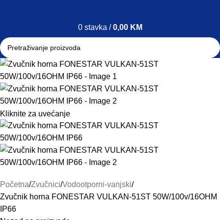
0
stavka
/
0,00
KM
Kliknite za uvećanje
Početna
Zvučnici
Vodootporni-vanjski
Zvučnik horna FONESTAR VULKAN-51ST 50W/100v/16OHM
IP66