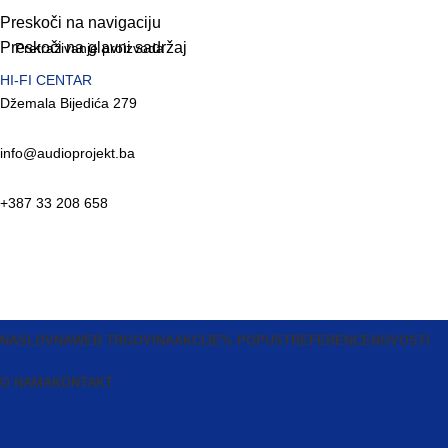
Preskoči na navigaciju
Preskoči na glavni sadržaj
HI-FI CENTAR
Džemala Bijedića 279
info@audioprojekt.ba
+387 33 208 658
NASLOVNA
WEB TRGOVINA
AKCIJE
% POPUST
REFERENCE
NOVOSTI
O NAMA
KONTAKT