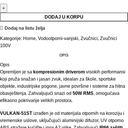
DODAJ U KORPU
Dodaj na listu želja
Kategorije:
Horne
,
Vodootporni-vanjski
,
Zvučnici
,
Zvučnici
100V
OPIS
Opis
Opremljen je sa
kompresionim driverom
visokih performansi
koji pruža snažan i jasan zvuk, idealan za škole, sportske
objekte, industrijske pogone, javne površine i sisteme za hitna
obavještenja. Zahvaljujući snazi od
50W RMS
, omogućava
efikasno pokrivanje velikih prostora.
VULKAN-51ST
izrađen je od materijala otpornih na koroziju i
vremenske uslove, uključujući aluminijski difuzor, UV otporno
ABS stražnje kućište i inox A2 vijke. Zahvaljujući
IP66 zaštiti
,