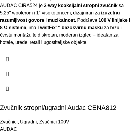
AUDAC CIRA524 je
2-way koaksijalni stropni zvučnik
sa
5.25" wooferom i 1" visokotoncem, dizajniran za
izuzetnu
razumljivost govora i muzikalnost
. Podržava
100 V linijske i
8 Ω sisteme
, ima
TwistFix™ bezokvirnu masku
za brzu i
čvrstu montažu te diskretan, moderan izgled – idealan za
hotele, urede, retail i ugostiteljske objekte.
Zvučnik stropni/ugradni Audac CENA812
Zvučnici
,
Ugradni
,
Zvučnici 100V
AUDAC