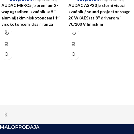
AUDAC MERO5
je
premium 2-
AUDAC ASP20
je
sferni viseći
way ugradbeni zvučnik
sa
5″
zvučnik / sound projector
snage
aluminijskim niskotoncem i 1″
20 W (AES)
sa
8″ driverom
i
visokotoncem
, dizajniran za
70/100 V linijskim
diskretne zidne ili plafonske
transformatorom
. Dizajniran je za
instalacije koje zahtijevaju
ravnomjernu distribuciju zvuka u
kvalitetnu i uravnoteženu
360°
, idealno za velike otvorene
reprodukciju govora i muzike
.
prostore (npr. prodajni prostori,
hale, javni objekti).
MALOPRODAJA