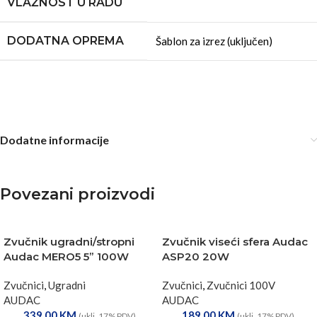
VLAŽNOST U RADU
DODATNA OPREMA
Šablon za izrez (uključen)
Dodatne informacije
Povezani proizvodi
Zvučnik ugradni/stropni
Zvučnik viseći sfera Audac
Audac MERO5 5” 100W
ASP20 20W
Zvučnici
,
Ugradni
Zvučnici
,
Zvučnici 100V
AUDAC
AUDAC
339,00
KM
189,00
KM
(uklj. 17% PDV)
(uklj. 17% PDV)