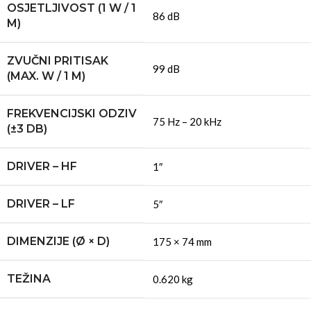
OSJETLJIVOST (1 W / 1
86 dB
M)
ZVUČNI PRITISAK
99 dB
(MAX. W / 1 M)
FREKVENCIJSKI ODZIV
75 Hz – 20 kHz
(±3 DB)
DRIVER – HF
1″
DRIVER – LF
5″
DIMENZIJE (Ø × D)
175 × 74 mm
TEŽINA
0.620 kg