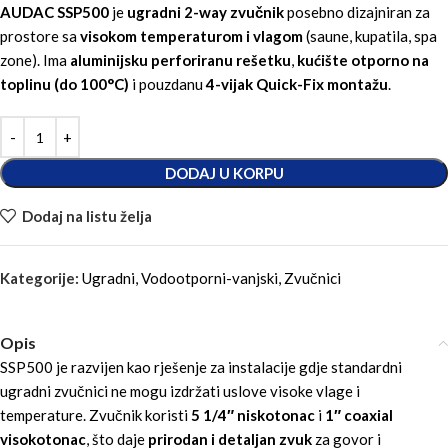
AUDAC SSP500
je
ugradni 2-way zvučnik
posebno dizajniran za
prostore sa
visokom temperaturom i vlagom
(saune, kupatila, spa
zone). Ima
aluminijsku perforiranu rešetku
,
kućište otporno na
toplinu (do 100°C)
i pouzdanu
4-vijak Quick-Fix montažu
.
DODAJ U KORPU
Dodaj na listu želja
Kategorije:
Ugradni
,
Vodootporni-vanjski
,
Zvučnici
Opis
SSP500 je razvijen kao rješenje za instalacije gdje standardni
ugradni zvučnici ne mogu izdržati uslove visoke vlage i
temperature. Zvučnik koristi
5 1/4″ niskotonac
i
1″ coaxial
visokotonac
, što daje
prirodan i detaljan zvuk
za govor i