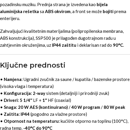
pozadinsku muziku. Prednja strana je izvedena kao
bijela
aluminijska rešetka
sa
ABS okvirom
, a front se može
bojiti
prema
enterijeru.
Zahvaljujući kvalitetnim materijalima (polipropilenska membrana,
ABS konstrukcija), SSP500 je prilagođen dugotrajnom radu u
zahtjevnim okruženjima, uz
IP44 zaštitu
i deklarisan rad do
90°C
.
Ključne prednosti
•
Namjena:
Ugradni zvučnik za saune / kupatila / bazenske prostore
(visoka vlaga i temperatura)
•
Konfiguracija:
2-way
sistem (detaljniji i prirodniji zvuk)
•
Driveri:
5 1/4″
LF +
1″
HF (coaxial)
•
Snaga:
20 W AES (kontinuirano)
/
40 W program
/
80 W peak
•
Zaštita:
IP44
(pogodno za vlažne prostore)
•
Otpornost na temperaturu:
kućište otporno na toplinu (100°C),
radna temp.
-40°C do 90°C