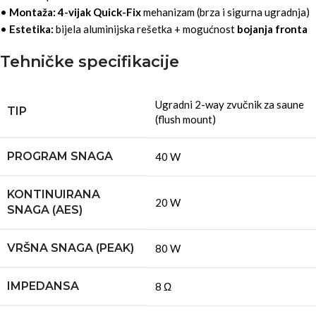
•
Montaža:
4-vijak Quick-Fix
mehanizam (brza i sigurna ugradnja)
•
Estetika:
bijela aluminijska rešetka + mogućnost
bojanja fronta
Tehničke specifikacije
Ugradni 2-way zvučnik za saune
TIP
(flush mount)
PROGRAM SNAGA
40 W
KONTINUIRANA
20 W
SNAGA (AES)
VRŠNA SNAGA (PEAK)
80 W
IMPEDANSA
8 Ω