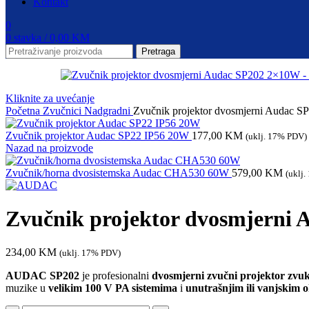
Kontakt
0
0
stavka
/
0,00
KM
Pretraga
Kliknite za uvećanje
Početna
Zvučnici
Nadgradni
Zvučnik projektor dvosmjerni Audac 
Zvučnik projektor Audac SP22 IP56 20W
177,00
KM
(uklj. 17% PDV)
Nazad na proizvode
Zvučnik/horna dvosistemska Audac CHA530 60W
579,00
KM
(uklj
Zvučnik projektor dvosmjerni
234,00
KM
(uklj. 17% PDV)
AUDAC SP202
je profesionalni
dvosmjerni zvučni projektor zvu
muzike u
velikim 100 V PA sistemima
i
unutrašnjim ili vanjskim 