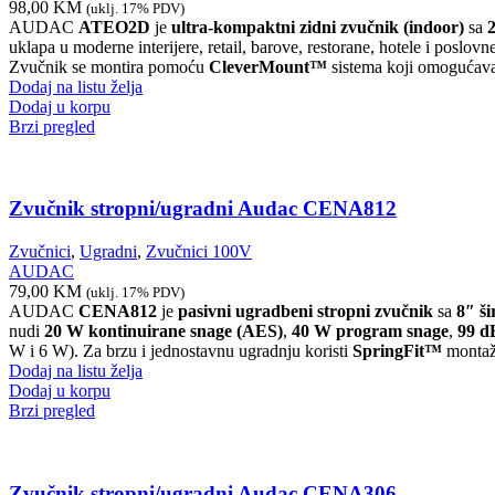
98,00
KM
(uklj. 17% PDV)
AUDAC
ATEO2D
je
ultra-kompaktni zidni zvučnik (indoor)
sa
uklapa u moderne interijere, retail, barove, restorane, hotele i poslov
Zvučnik se montira pomoću
CleverMount™
sistema koji omogućava b
Dodaj na listu želja
Dodaj u korpu
Brzi pregled
Zvučnik stropni/ugradni Audac CENA812
Zvučnici
,
Ugradni
,
Zvučnici 100V
AUDAC
79,00
KM
(uklj. 17% PDV)
AUDAC
CENA812
je
pasivni ugradbeni stropni zvučnik
sa
8″ š
nudi
20 W kontinuirane snage (AES)
,
40 W program snage
,
99 dB
W i 6 W). Za brzu i jednostavnu ugradnju koristi
SpringFit™
montaž
Dodaj na listu želja
Dodaj u korpu
Brzi pregled
Zvučnik stropni/ugradni Audac CENA306