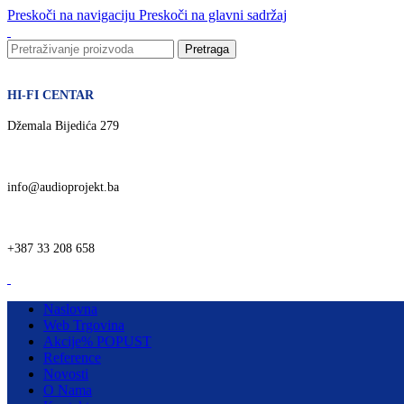
Preskoči na navigaciju
Preskoči na glavni sadržaj
Pretraga
HI-FI CENTAR
Džemala Bijedića 279
info@audioprojekt.ba
+387 33 208 658
Naslovna
Web Trgovina
Akcije
% POPUST
Reference
Novosti
O Nama