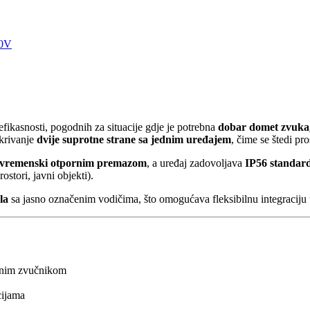
00V
fikasnosti, pogodnih za situacije gdje je potrebna
dobar domet zvuka,
okrivanje
dvije suprotne strane sa jednim uređajem
, čime se štedi pro
a vremenski otpornim premazom
, a uređaj zadovoljava
IP56 standard
ostori, javni objekti).
la
sa jasno označenim vodičima, što omogućava fleksibilnu integraciju
dnim zvučnikom
ijama