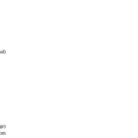
al)
ge)
zom