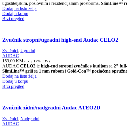
ugostiteljskim, poslovnim i rezidencijalnim prostorima.
SlimLine™ re
Dodaj na listu želja
Dodaj u korpu
Brzi pregled
Zvučnik stropni/ugradni high-end Audac CELO2
Zvučnici
,
Ugradni
AUDAC
159,00
KM
(uklj. 17% PDV)
AUDAC
CELO2
je
high-end stropni zvučnik s kutijom
sa
2″ ful
SlimLine™ grill
sa
1 mm rubom
i
Gold-Con™ pozlaćene opružne 
Dodaj na listu želja
Dodaj u korpu
Brzi pregled
Zvučnik zidni/nadgradni Audac ATEO2D
Zvučnici
,
Nadgradni
AUDAC