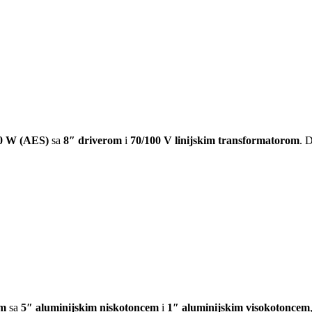
0 W (AES)
sa
8″ driverom
i
70/100 V linijskim transformatorom
. 
om
sa
5″ aluminijskim niskotoncem
i
1″ aluminijskim visokotoncem