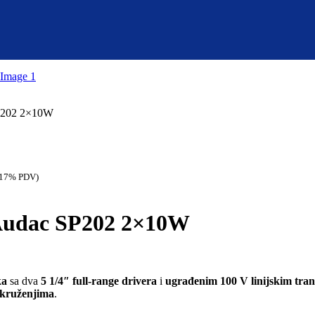
SP202 2×10W
. 17% PDV)
 Audac SP202 2×10W
ka
sa dva
5 1/4″ full-range drivera
i
ugrađenim 100 V linijskim tra
okruženjima
.