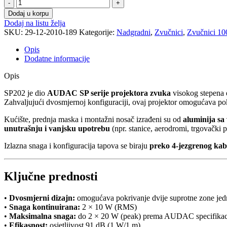
Zvučnik
projektor
Dodaj u korpu
dvosmjerni
Dodaj na listu želja
Audac
SKU:
29-12-2010-189
Kategorije:
Nadgradni
,
Zvučnici
,
Zvučnici 1
SP202
2×10W
Opis
količina
Dodatne informacije
Opis
SP202 je dio
AUDAC SP serije projektora zvuka
visokog stepena e
Zahvaljujući dvosmjernoj konfiguraciji, ovaj projektor omogućava p
Kućište, prednja maska i montažni nosač izrađeni su od
aluminija s
unutrašnju i vanjsku upotrebu
(npr. stanice, aerodromi, trgovački pr
Izlazna snaga i konfiguracija tapova se biraju
preko 4-jezgrenog kab
Ključne prednosti
•
Dvosmjerni dizajn:
omogućava pokrivanje dvije suprotne zone je
•
Snaga kontinuirana:
2 × 10 W (RMS)
•
Maksimalna snaga:
do 2 × 20 W (peak) prema AUDAC specifikac
•
Efikasnost:
osjetljivost 91 dB (1 W/1 m)