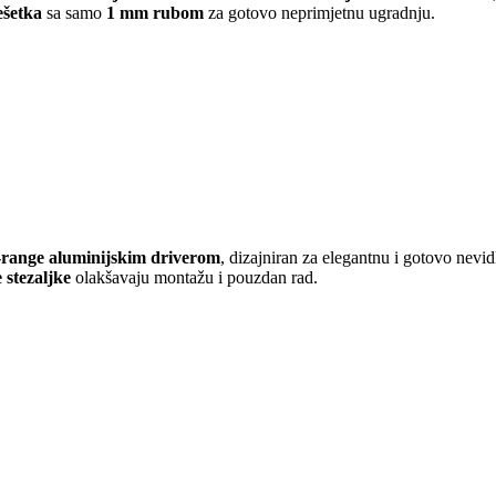
šetka
sa samo
1 mm rubom
za gotovo neprimjetnu ugradnju.
l-range aluminijskim driverom
, dizajniran za elegantnu i gotovo nevid
stezaljke
olakšavaju montažu i pouzdan rad.