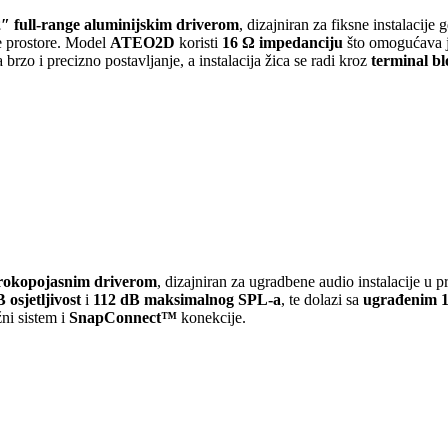
2″ full-range aluminijskim driverom
, dizajniran za fiksne instalacije
ne prostore. Model
ATEO2D
koristi
16 Ω impedanciju
što omogućava je
rzo i precizno postavljanje, a instalacija žica se radi kroz
terminal bl
irokopojasnim driverom
, dizajniran za ugradbene audio instalacije u pr
 osjetljivost
i
112 dB maksimalnog SPL-a
, te dolazi sa
ugrađenim 1
ni sistem i
SnapConnect™
konekcije.