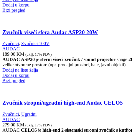
Dodaj u korpu
Brzi pregled
Zvučnik viseći sfera Audac ASP20 20W
Zvučnici
,
Zvučnici 100V
AUDAC
189,00
KM
(uklj. 17% PDV)
AUDAC ASP20
je
sferni viseći zvučnik / sound projector
snage
2
velike otvorene prostore (npr. prodajni prostori, hale, javni objekti).
Dodaj na listu želja
Dodaj u korpu
Brzi pregled
Zvučnik stropni/ugradni high-end Audac CELO5
Zvučnici
,
Ugradni
AUDAC
279,00
KM
(uklj. 17% PDV)
AUDAC
CELO5
je
high-end 2-sistemski stropni zvučnik s kutij