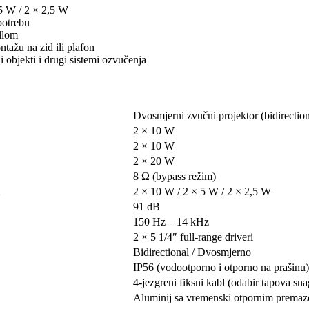
5 W / 2 × 2,5 W
potrebu
illom
ažu na zid ili plafon
i objekti i drugi sistemi ozvučenja
Dvosmjerni zvučni projektor (bidirection
2 × 10 W
2 × 10 W
2 × 20 W
8 Ω (bypass režim)
2 × 10 W / 2 × 5 W / 2 × 2,5 W
91 dB
150 Hz – 14 kHz
2 × 5 1/4″ full-range driveri
Bidirectional / Dvosmjerno
IP56 (vodootporno i otporno na prašinu)
4-jezgreni fiksni kabl (odabir tapova sna
Aluminij sa vremenski otpornim prema