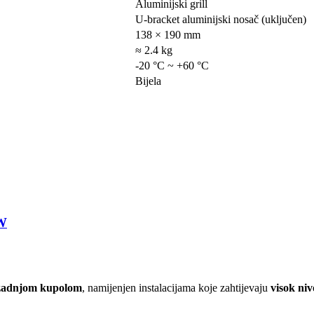
Aluminijski grill
U-bracket aluminijski nosač (uključen)
138 × 190 mm
≈ 2.4 kg
-20 °C ~ +60 °C
Bijela
6W
 zadnjom kupolom
, namijenjen instalacijama koje zahtijevaju
visok niv