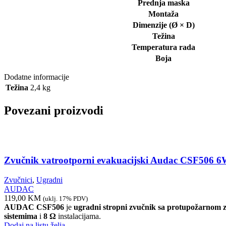
Prednja maska
Montaža
Dimenzije (Ø × D)
Težina
Temperatura rada
Boja
Dodatne informacije
Težina
2,4 kg
Povezani proizvodi
Zvučnik vatrootporni evakuacijski Audac CSF506 
Zvučnici
,
Ugradni
AUDAC
119,00
KM
(uklj. 17% PDV)
AUDAC CSF506
je
ugradni stropni zvučnik sa protupožarnom
sistemima
i
8 Ω
instalacijama.
Dodaj na listu želja