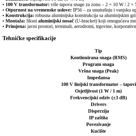
•
100 V transformator:
više tapova snage za zonu – 2 × 10 W / 2 × 
•
Otpornost na vremenske uslove:
IP56 – za unutrašnju i vanjsku u
•
Konstrukcija:
robusna aluminijska konstrukcija sa aluminijskim gr
•
Montaža:
fiksni
aluminijski nosač
(U-bracket) koji omogućava mont
•
Primjena:
javni prostori, terminali, aerodromi, trgovine, korporativn
Tehničke specifikacije
Tip
Kontinuirana snaga (RMS)
Program snaga
Vršna snaga (Peak)
Impedansa
100 V linijski transformator – tapovi
Osjetljivost (1 W / 1 m)
Frekvencijski odziv (±3 dB)
Drivers
Disperzija
IP zaštita
Povezivanje
Kućište