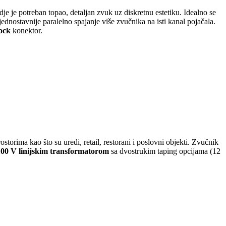
 gdje je potreban topao, detaljan zvuk uz diskretnu estetiku. Idealno se
dnostavnije paralelno spajanje više zvučnika na isti kanal pojačala.
ock
konektor.
ostorima kao što su uredi, retail, restorani i poslovni objekti. Zvučnik
00 V linijskim transformatorom
sa dvostrukim taping opcijama (12